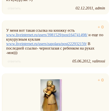
02.12.2011
admin
ответить
У меня вот такая ссылка на книжку есть
www.liveinternet.ru/users/3981529/post164741498/
и еще по
кукурузным куклам
www.liveinternet.ru/users/zapolara/post222932159/
В
последней ссылке- черноглазая с ребенком на руках
-моя)))
05.06.2012
valirossi
ответить