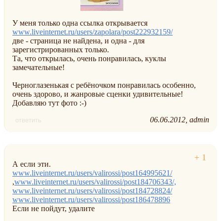
У меня только одна ссылка открывается
www.liveinternet.ru/users/zapolara/post222932159/
две - страница не найдена, и одна - для
зарегистрированных только.
Та, что открылась, очень понравилась, куклы
замечательные!
Черноглазенькая с ребёночком понравилась особенно,
очень здорово, и жанровые сценки удивительные!
Добавляю тут фото :-)
06.06.2012
admin
ответить
А если эти.
www.liveinternet.ru/users/valirossi/post164995621/
,
www.liveinternet.ru/users/valirossi/post184706343/,
www.liveinternet.ru/users/valirossi/post184728824/
www.liveinternet.ru/users/valirossi/post186478896
Если не пойдут, удалите