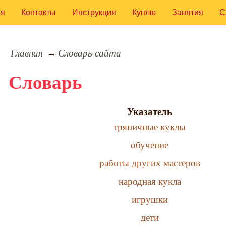
ая
Контакты
Инструкция
Куплю
Занятия
С
Главная
Словарь сайта
Словарь
Указатель
тряпичные куклы
обучение
работы других мастеров
народная кукла
игрушки
дети