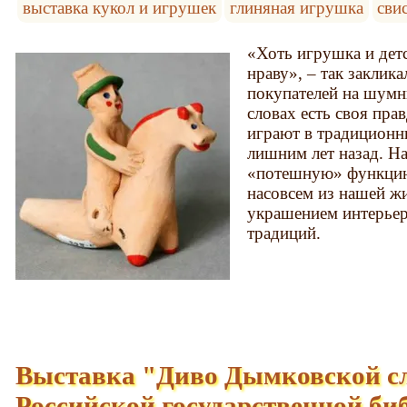
выставка кукол и игрушек
глиняная игрушка
сви
«Хоть игрушка и детс
нраву», – так заклик
покупателей на шумн
словах есть своя прав
играют в традиционн
лишним лет назад. Н
«потешную» функцию,
насовсем из нашей жи
украшением интерьер
традиций.
Выставка "Диво Дымковской с
Российской государственной би