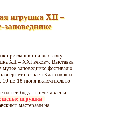
ая игрушка XII –
е-заповеднике
ик приглашает на выставку
шка XII – XXI веков». Выставка
 музее-заповеднике фестивалю
азвернута в зале «Классика» и
с 10 по 18 июня включительно.
е на ней будут представлены
лощеные игрушки,
авскими мастерами на