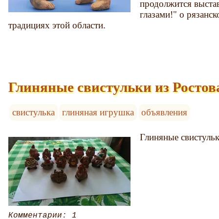
продолжится выставк
глазами!" о рязанс
традициях этой области.
Глиняные свистульки из Ростов
свистулька
глиняная игрушка
объявления
Глиняные свистульк
Комментарии: 1