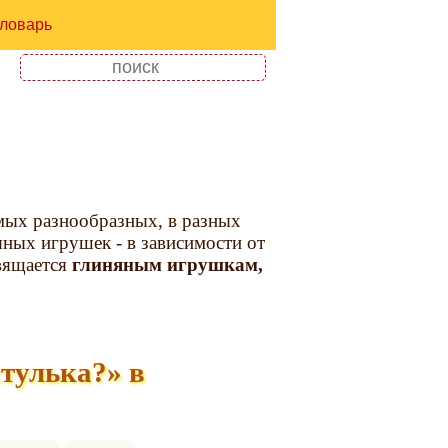
ловарь
мых разнообразных, в разных
яных игрушек - в зависимости от
вящается
глиняным игрушкам,
тулька?» в