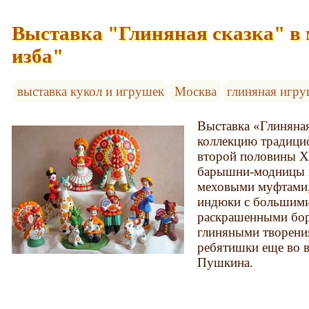
Выставка "Глиняная сказка" в 
изба"
выставка кукол и игрушек
Москва
глиняная игр
Выставка «Глиняная
коллекцию традици
второй половины X
барышни-модницы в
меховыми муфтами,
индюки с большими
раскрашенными бор
глиняными творени
ребятишки еще во 
Пушкина.