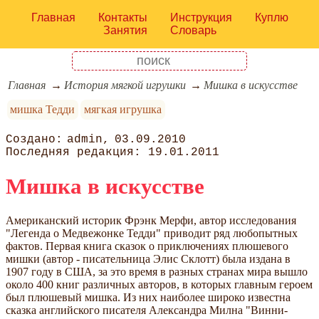
Главная
Контакты
Инструкция
Куплю
Занятия
Словарь
Главная
История мягкой игрушки
Мишка в искусстве
мишка Тедди
мягкая игрушка
admin
03.09.2010
19.01.2011
Мишка в искусстве
Американский историк Фрэнк Мерфи, автор исследования
"Легенда о Медвежонке Тедди" приводит ряд любопытных
фактов. Первая книга сказок о приключениях плюшевого
мишки (автор - писательница Элис Склотт) была издана в
1907 году в США, за это время в разных странах мира вышло
около 400 книг различных авторов, в которых главным героем
был плюшевый мишка. Из них наиболее широко известна
сказка английского писателя Александра Милна "Винни-