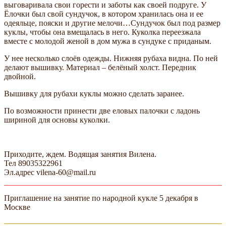
выговаривала свои горести и заботы как своей подруге. У
Ёлочки был свой сундучок, в котором хранилась она и ее
одеяльце, пояски и другие мелочи…Сундучок был под размер
куклы, чтобы она вмещалась в него. Куколка переезжала
вместе с молодой женой в дом мужа в сундуке с приданым.
У нее несколько слоёв одежды. Нижняя рубаха видна. По ней
делают вышивку. Материал – белёный холст. Передник
двойной.
Вышивку для рубахи куклы можно сделать заранее.
По возможности принести две еловых палочки с ладонь
шириной для основы куколки.
Приходите, ждем. Водящая занятия Вилена.
Тел 89035322961
Эл.адрес vilena-60@mail.ru
Приглашение на занятие по народной кукле 5 декабря в
Москве