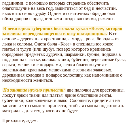
гаданиями, с помощью которых старались обеспечить
благополучие на весь год, защититься от бед и несчастий,
выяснить свою судьбу. Одним из святочных обрядов был
обход дворов с праздничными поздравлениями, ряженье.
В некоторых губерниях бытовала кукла «Коза», которая
заменяла переодевающегося в козу колядовщика.
В ее
основе – деревянная крестовина, а морда, рога, борода – из
лыка и соломы. Одета была «Коза» в специальное яркое
платье и тулуп (или шубу), поверх которого крепились
обрядовые предметы: дудочки, шарманки, бубны, подкова в
подарок на счастье, колокольчики, бубенцы, деревянные бусы,
серьги, мешочки с подарками, венки благополучия с
маленькими красными мешочками с зернами злаковых,
деревянная колодка в подарок холостяку, как напоминание о
необходимости жениться.
На занятие нужно принести:
две палочки для крестовины,
лоскут яркой ткани для платья, яркие блестящие ленты,
бубенчики, колокольчики и лыко. Сообщите, придете ли на
занятие и что сможете принести, чтобы я смогла подготовить
материалы, для тех, у кого их не будет.
Приходите, ждем.