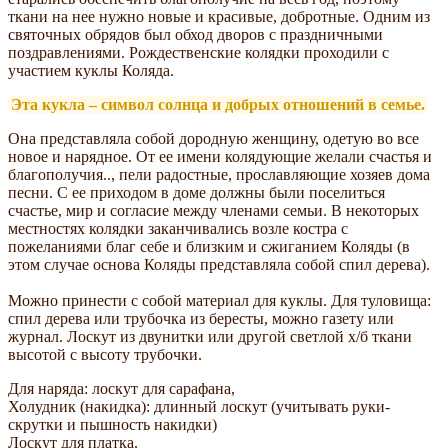
ткани на нее нужно новые и красивые, добротные. Одним из
святочных обрядов был обход дворов с праздничными
поздравлениями. Рождественские колядки проходили с
участием куклы Коляда.
Эта кукла – символ солнца и добрых отношений в семье.
Она представляла собой дородную женщину, одетую во все
новое и нарядное. От ее имени колядующие желали счастья и
благополучия.., пели радостные, прославляющие хозяев дома
песни. С ее приходом в доме должны были поселиться
счастье, мир и согласие между членами семьи. В некоторых
местностях колядки заканчивались возле костра с
пожеланиями благ себе и близким и сжиганием Коляды (в
этом случае основа Коляды представляла собой спил дерева).
Можно принести с собой материал для куклы. Для туловища:
спил дерева или трубочка из бересты, можно газету или
журнал. Лоскут из двунитки или другой светлой х/б ткани
высотой с высоту трубочки.
Для наряда: лоскут для сарафана,
Холудник (накидка): длинный лоскут (учитывать руки-
скрутки и пышность накидки)
Лоскут для платка.