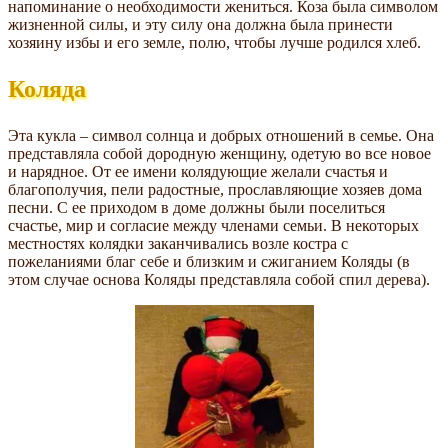
напоминание о необходимости жениться. Коза была символом
жизненной силы, и эту силу она должна была принести
хозяину избы и его земле, полю, чтобы лучше родился хлеб.
Коляда
Эта кукла – символ солнца и добрых отношений в семье. Она
представляла собой дородную женщину, одетую во все новое
и нарядное. От ее имени колядующие желали счастья и
благополучия, пели радостные, прославляющие хозяев дома
песни. С ее приходом в доме должны были поселиться
счастье, мир и согласие между членами семьи. В некоторых
местностях колядки заканчивались возле костра с
пожеланиями благ себе и близким и сжиганием Коляды (в
этом случае основа Коляды представляла собой спил дерева).