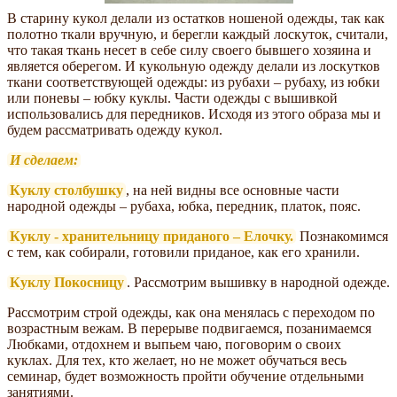
В старину кукол делали из остатков ношеной одежды, так как
полотно ткали вручную, и берегли каждый лоскуток, считали,
что такая ткань несет в себе силу своего бывшего хозяина и
является оберегом. И кукольную одежду делали из лоскутков
ткани соответствующей одежды: из рубахи – рубаху, из юбки
или поневы – юбку куклы. Части одежды с вышивкой
использовались для передников. Исходя из этого образа мы и
будем рассматривать одежду кукол.
И сделаем:
Куклу столбушку
, на ней видны все основные части
народной одежды – рубаха, юбка, передник, платок, пояс.
Куклу - хранительницу приданого – Елочку.
Познакомимся
с тем, как собирали, готовили приданое, как его хранили.
Куклу Покосницу
. Рассмотрим вышивку в народной одежде.
Рассмотрим строй одежды, как она менялась с переходом по
возрастным вежам. В перерыве подвигаемся, позанимаемся
Любками, отдохнем и выпьем чаю, поговорим о своих
куклах. Для тех, кто желает, но не может обучаться весь
семинар, будет возможность пройти обучение отдельными
занятиями.