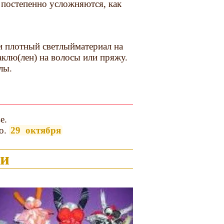
 постепенно усложняются, как
и плотный светлыйматериал на
паклю(лен) на волосы или пряжу.
лы.
ве.
о.
29 октября
ки