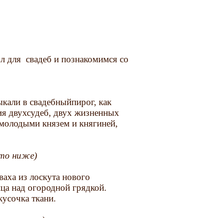
л для свадеб и познакомимся со
ыкали в свадебныйпирог, как
ия двухсудеб, двух жизненных
 молодыми князем и княгиней,
ото ниже)
аха из лоскута нового
ца над огородной грядкой.
кусочка ткани.