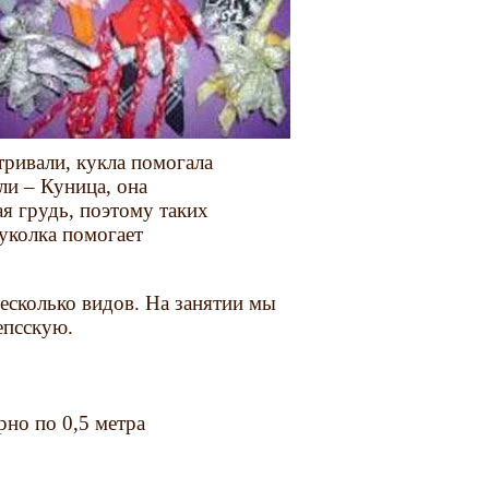
тривали, кукла помогала
ли – Куница, она
ая грудь, поэтому таких
уколка помогает
есколько видов. На занятии мы
епсскую.
рно по 0,5 метра