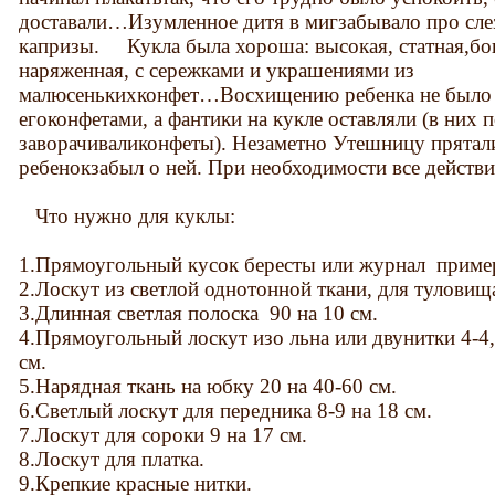
доставали…Изумленное дитя в мигзабывало про сле
капризы. Кукла была хороша: высокая, статная,бо
наряженная, с сережками и украшениями из
малюсенькихконфет…Восхищению ребенка не было 
егоконфетами, а фантики на кукле оставляли (в них 
заворачиваликонфеты). Незаметно Утешницу прятали
ребенокзабыл о ней. При необходимости все действи
Что нужно для куклы:
1.Прямоугольный кусок бересты или журнал пример
2.Лоскут из светлой однотонной ткани, для туловищ
3.Длинная светлая полоска 90 на 10 см.
4.Прямоугольный лоскут изо льна или двунитки 4-4,
см.
5.Нарядная ткань на юбку 20 на 40-60 см.
6.Светлый лоскут для передника 8-9 на 18 см.
7.Лоскут для сороки 9 на 17 см.
8.Лоскут для платка.
9.Крепкие красные нитки.