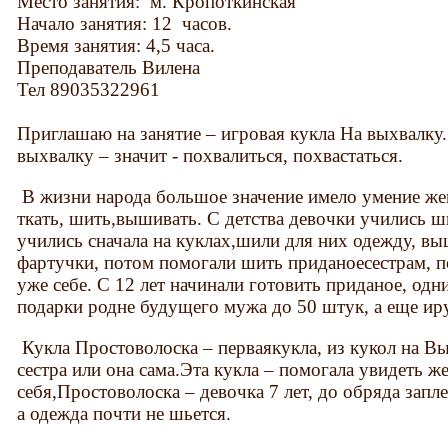
Место занятия: м. Кропоткинская
Начало занятия: 12 часов.
Время занятия: 4,5 часа.
Преподаватель Вилена
Тел 89035322961
Приглашаю на занятие – игровая кукла На выхвалку.
выхвалку – значит - похвалиться, похвастаться.
В жизни народа большое значение имело умение ж
ткать, шить,вышивать. С детства девочки учились ш
учились сначала на куклах,шили для них одежду, в
фартучки, потом помогали шить приданоесестрам, 
уже себе. С 12 лет начинали готовить приданое, о
подарки родне будущего мужа до 50 штук, а еще ир
Кукла Простоволоска – перваякукла, из кукол на В
сестра или она сама.Эта кукла – помогала увидеть ж
себя,Простоволоска – девочка 7 лет, до обряда зап
а одежда почти не шьется.