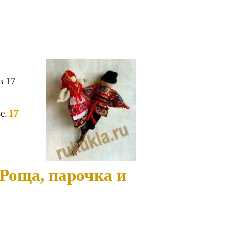
в 17
е.
17
Роща, парочка и