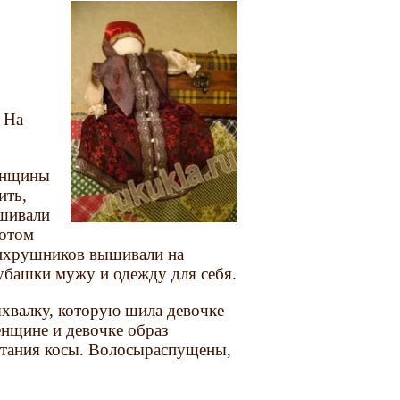
 На
енщины
ить,
ышивали
потом
днихрушников вышивали на
убашки мужу и одежду для себя.
ыхвалку, которую шила девочке
енщине и девочке образ
летания косы. Волосыраспущены,