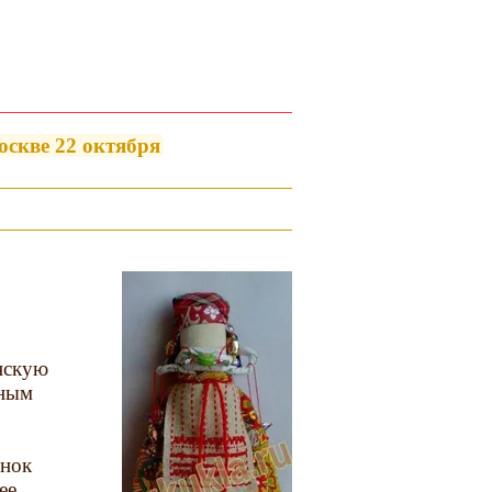
оскве 22 октября
нскую
рным
енок
ее