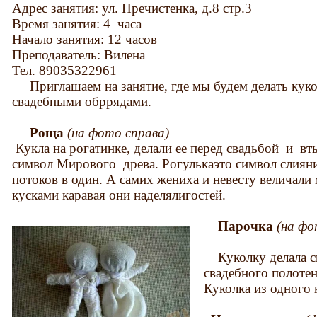
Адрес занятия: ул. Пречистенка, д.8 стр.3
Время занятия: 4 часа
Начало занятия: 12 часов
Преподаватель: Вилена
Тел. 89035322961
Приглашаем на занятие, где мы будем делать куко
свадебными обррядами.
Роща
(на фото справа)
Кукла на рогатинке, делали ее перед свадьбой и вт
символ Мирового древа. Рогулькаэто символ слиян
потоков в один. А самих жениха и невесту величали
кусками каравая они наделялигостей.
Парочка
(на ф
Куколку делала св
свадебного полотен
Куколка из одного 