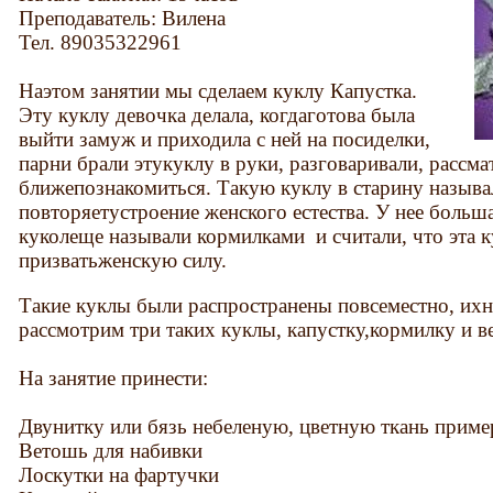
Преподаватель: Вилена
Тел. 89035322961
Наэтом занятии мы сделаем куклу Капустка.
Эту куклу девочка делала, когдаготова была
выйти замуж и приходила с ней на посиделки,
парни брали этукуклу в руки, разговаривали, рассма
ближепознакомиться. Такую куклу в старину называ
повторяетустроение женского естества. У нее больш
куколеще называли кормилками и считали, что эта к
призватьженскую силу.
Такие куклы были распространены повсеместно, ихн
рассмотрим три таких куклы, капустку,кормилку и в
На занятие принести:
Двунитку или бязь небеленую, цветную ткань приме
Ветошь для набивки
Лоскутки на фартучки