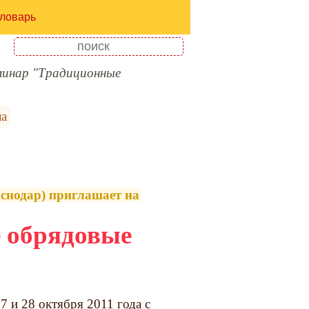
ловарь
инар "Традиционные
ла
одар) приглашает на
 обрядовые
7 и 28 октября 2011 года с