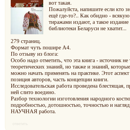
вот такая.
Пожалуйста, напишите если кто зна
ещё где-то?.. Как обидно - всяк
тиражами издают, а такое издание 
библиотеки Беларуси не хватит...
279 страниц.
Формат чуть пошире А4.
По отзыву из блога:
Особо надо отметить, что эта книга - источник не
теоретических знаний, но также и знаний, которы
можно начать применять на практике. Этот аспект 
позиция авторов, часть концепции книги.
Исследовательская работа проведена блестящая, п
ней слито воедино.
Разбор технологии изготовления народного кост
подробностью, дотошностью, точностью и нагляд
НАУЧНАЯ работа.
ответить