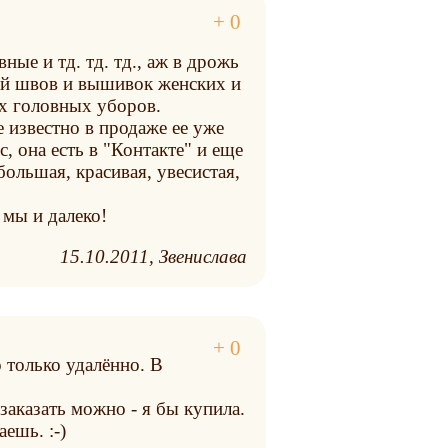
ые и тд. тд. тд., аж в дрожь
ий швов и вышивок женских и
их головных уборов.
е известно в продаже ее уже
с, она есть в "Контакте" и еще
большая, красивая, увесистая,
 мы и далеко!
15.10.2011
Звенислава
о только удалённо. В
 заказать можно - я бы купила.
ешь. :-)