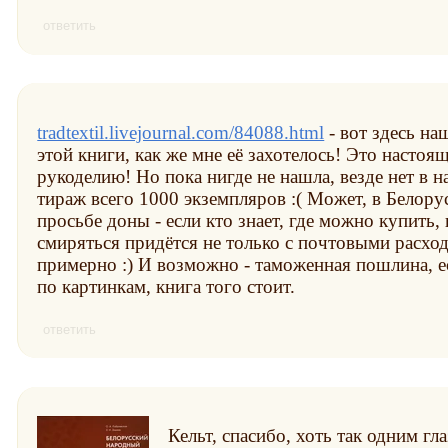
ответить
tradtextil.livejournal.com/84088.html
- вот здесь на
этой книги, как же мне её захотелось! Это настоя
рукоделию! Но пока нигде не нашла, везде нет в н
тираж всего 1000 экземпляров :( Может, в Белор
просьбе доны - если кто знает, где можно купить
смиряться придётся не только с почтовыми расход
примерно :) И возможно - таможенная пошлина, е
по картинкам, книга того стоит.
ответить
Кельт, спасибо, хоть так одним гл