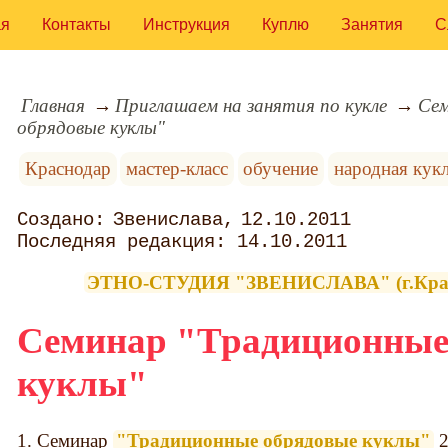
ая
Контакты
Инструкция
Куплю
Занятия
С
Главная
Приглашаем на занятия по кукле
Cем
обрядовые куклы"
Краснодар
мастер-класс
обучение
народная кук
Звенислава
12.10.2011
14.10.2011
ЭТНО-СТУДИЯ "ЗВЕНИСЛАВА" (г.Красн
Cеминар "Традиционные
куклы"
1. Семинар
"Традиционные обрядовые куклы"
2