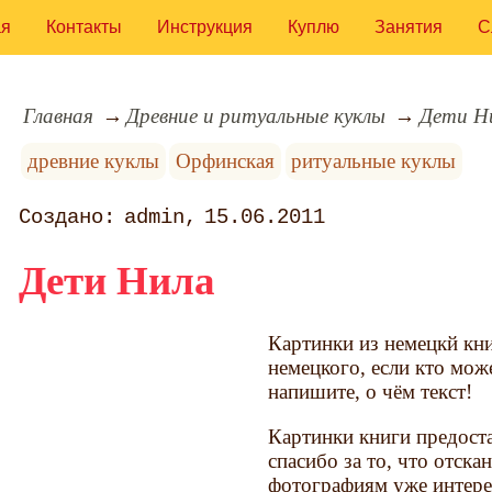
ая
Контакты
Инструкция
Куплю
Занятия
С
Главная
Древние и ритуальные куклы
Дети Н
древние куклы
Орфинская
ритуальные куклы
admin
15.06.2011
Дети Нила
Картинки из немецкй кни
немецкого, если кто може
напишите, о чём текст!
Картинки книги предост
спасибо за то, что отск
фотографиям уже интерес