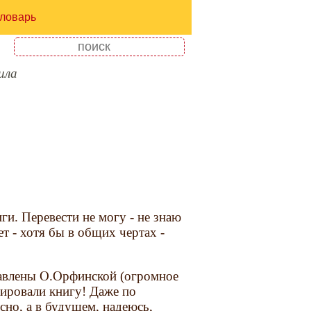
ловарь
ила
ги. Перевести не могу - не знаю
т - хотя бы в общих чертах -
авлены О.Орфинской (огромное
анировали книгу! Даже по
но, а в будущем, надеюсь,