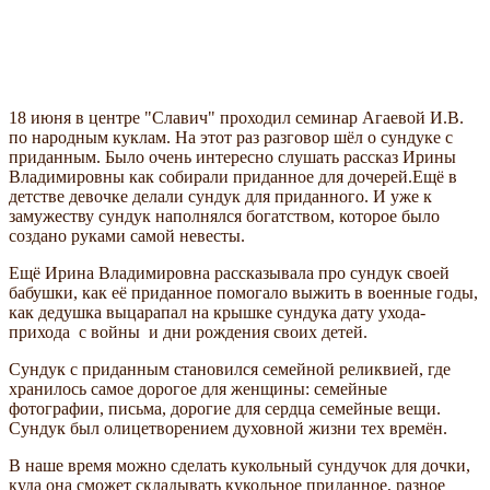
18 июня в центре "Славич" проходил семинар Агаевой И.В.
по народным куклам. На этот раз разговор шёл о сундуке с
приданным. Было очень интересно слушать рассказ Ирины
Владимировны как собирали приданное для дочерей.Ещё в
детстве девочке делали сундук для приданного. И уже к
замужеству сундук наполнялся богатством, которое было
создано руками самой невесты.
Ещё Ирина Владимировна рассказывала про сундук своей
бабушки, как её приданное помогало выжить в военные годы,
как дедушка выцарапал на крышке сундука дату ухода-
прихода с войны и дни рождения своих детей.
Сундук с приданным становился семейной реликвией, где
хранилось самое дорогое для женщины: семейные
фотографии, письма, дорогие для сердца семейные вещи.
Сундук был олицетворением духовной жизни тех времён.
В наше время можно сделать кукольный сундучок для дочки,
куда она сможет складывать кукольное приданное, разное