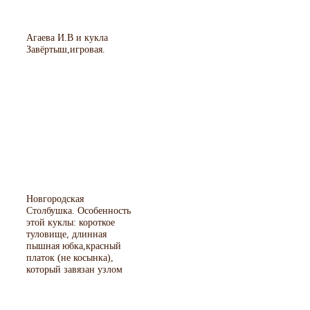
Агаева И.В и кукла
Завёртыш,игровая.
Новгородская
Столбушка. Особенность
этой куклы: короткое
туловище, длинная
пышная юбка,красный
платок (не косынка),
который завязан узлом
спереди, а концы
прихвачены поясом.