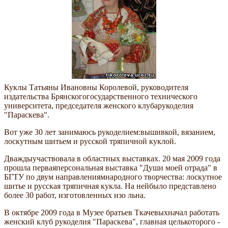
Куклы Татьяны Ивановны Королевой, руководителя
издательства Брянскогогосударственного технического
университета, председателя женского клубарукоделия
"Параскева".
Вот уже 30 лет занимаюсь рукоделием:вышивкой, вязанием,
лоскутным шитьем и русской тряпичной куклой.
Дваждыучаствовала в областных выставках. 20 мая 2009 года
прошла перваяперсональная выставка "Души моей отрада" в
БГТУ по двум направлениямнародного творчества: лоскутное
шитье и русская тряпичная кукла. На нейбыло представлено
более 30 работ, изготовленных изо льна.
В октябре 2009 года в Музее братьев Ткачевыхначал работать
женский клуб рукоделия "Параскева", главная целькоторого -