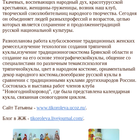
Ткачевых, воспевающих народный дух, красотурусской
крестьянки, женщины-труженицы, возник наш клуб,
творческий союзлюбительниц народного творчества. Сегодня
он объединяет людей разныхпрофессий и возрастов, целью
которых является сохранение и продолжениетрадиций
русской национальной культуры.
Разнопланова работа клуба:освоение традиционных женских
ремесел,изучение технологии создания тряпичной
куклы,изучение традиционногокостюма Брянской области и
создание на его основе этнографическойкуклы, общение со
специалистами по различным темам:психология
тряпичнойкуклы, цвет в народном костюме, орнаментальный
декор народного костюма,своеобразие русской куклы в
сравнении с традиционными куклами другихнародов России.
Состоялась и выставка работ членов клуба
"Новогоднийхоровод", где была представлена календарная
кукла, связанная сновогодним циклом.
Сайт Татьяны -
www.tikoroleva.ucoz.ru/
.
Блог в ЖЖ -
tikoroleva.livejournal.com/
.