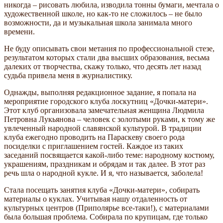
никогда – рисовать любила, изводила тонны бумаги, мечтала о
художественной школе, но как-то не сложилось – не было
возможности, да и музыкальная школа занимала много
времени.
Не буду описывать свои метания по профессиональной стезе,
результатом которых стали два высших образования, весьма
далеких от творчества, скажу только, что десять лет назад
судьба привела меня в журналистику.
Однажды, выполняя редакционное задание, я попала на
мероприятие городского клуба лоскутниц «Дочки-матери».
Этот клуб организовала замечательная женщина Людмила
Петровна Лукьянова – человек с золотыми руками, к тому же
увлеченный народной славянской культурой. В традиции
клуба ежегодно проводить на Параскеву своего рода
посиделки с приглашением гостей. Каждое из таких
заседаний посвящается какой-либо теме: народному костюму,
украшениям, праздникам и обрядам и так далее. В этот раз
речь шла о народной кукле. И я, что называется, заболела!
Стала посещать занятия клуба «Дочки-матери», собирать
материалы о куклах. Учитывая нашу отдаленность от
культурных центров (Приполярье все-таки!), с материалами
была большая проблема. Собирала по крупицам, где только