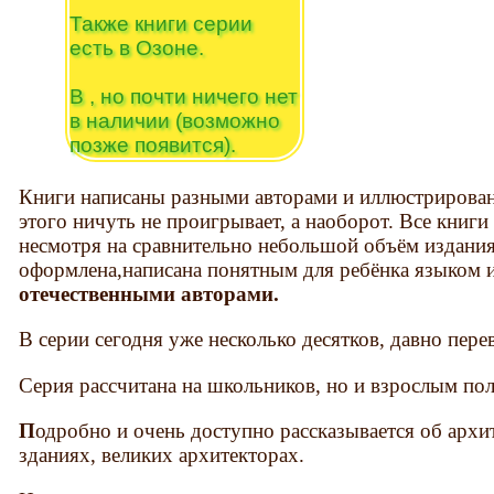
Также книги серии
есть в Озоне.
В , но почти ничего нет
в наличии (возможно
позже появится).
Книги написаны разными авторами и иллюстрирова
этого ничуть не проигрывает, а наоборот. Все книги
несмотря на сравнительно небольшой объём издания
оформлена,написана понятным для ребёнка языком и
отечественными авторами.
В серии сегодня уже несколько десятков, давно пере
Серия рассчитана на школьников, но и взрослым пол
П
одробно и очень доступно рассказывается об арх
зданиях, великих архитекторах.