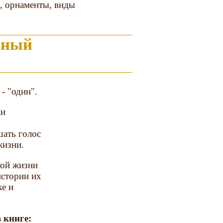
, орнаменты, виды
ьный
- "один".
ли
ать голос
жизни.
кой жизни
истории их
ке и
 книге: