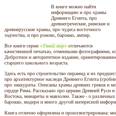
В книге можно найти
информацию и про храмы
Древнего Египта, про
древнегреческие, римские и
древнерусские храмы, про чудеса восточного
зодчества, и про рококо, барокко, ампир.
Все книги серии
Узнай мир
отличаются
качественной печатью, отменными фотографиями, из
Добротное и авторитетное издание, ориентированное
старшего школьного возраста.
Здесь есть про строительство пирамид и их предшес
про архитектурное наследи Древнего Египта (гробн
про зиккураты. Описаны храмы древних греков и м
сердце Рима. Рассказано про церкви Древней Руси и
Востока, минареты и мавзолеи. Также - о различных 
барокко, модерн и много другой интересной инфор
Книга отлично оформлена и проиллюстрирована: мн