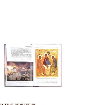
.
ех книг этой серии.