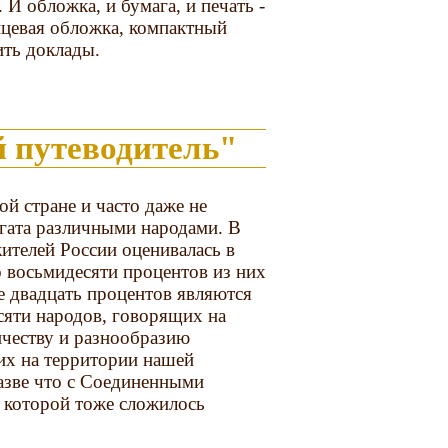
И обложка, и бумага, и печать -
нцевая обложка, компактный
ить доклады.
 путеводитель"
й стране и часто даже не
огата различными народами. В
жителей России оценивалась в
 восьмидесяти процентов из них
е двадцать процентов являются
сяти народов, говорящих на
ичеству и разнообразию
х на территории нашей
азве что с Соединенными
 которой тоже сложилось