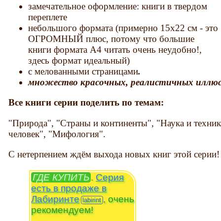
замечательное оформление: книги в твердом
переплете
небольшого формата (примерно 15х22 см - это
ОГРОМНЫЙ плюс, потому что большие
книги формата А4 читать очень неудобно!,
здесь формат идеальный)
с мелованными страницами
.
множество красочных, реалистичных иллю
Все книги серии поделить по темам:
"Природа", "Страны и континенты", "Наука и техник
человек", "Мифология".
С нетерпением ждём выхода новых книг этой серии!
ГДЕ КУПИТЬ
.
Серия
есть в продаже в
Лабиринте
, очень
рекомендуем!