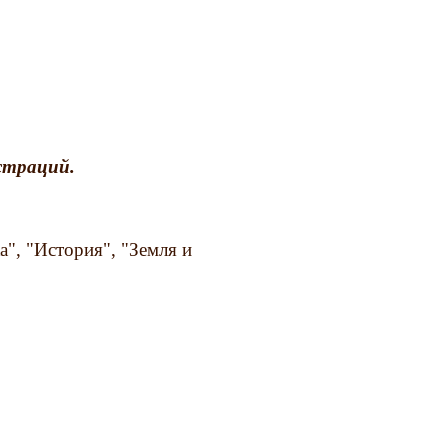
страций.
а", "История", "Земля и