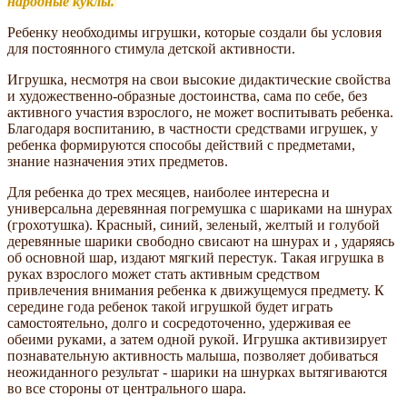
народные куклы.
Ребенку необходимы игрушки, которые создали бы условия
для постоянного стимула детской активности.
Игрушка, несмотря на свои высокие дидактические свойства
и художественно-образные достоинства, сама по себе, без
активного участия взрослого, не может воспитывать ребенка.
Благодаря воспитанию, в частности средствами игрушек, у
ребенка формируются способы действий с предметами,
знание назначения этих предметов.
Для ребенка до трех месяцев, наиболее интересна и
универсальна деревянная погремушка с шариками на шнурах
(грохотушка). Красный, синий, зеленый, желтый и голубой
деревянные шарики свободно свисают на шнурах и , ударяясь
об основной шар, издают мягкий перестук. Такая игрушка в
руках взрослого может стать активным средством
привлечения внимания ребенка к движущемуся предмету. К
середине года ребенок такой игрушкой будет играть
самостоятельно, долго и сосредоточенно, удерживая ее
обеими руками, а затем одной рукой. Игрушка активизирует
познавательную активность малыша, позволяет добиваться
неожиданного результат - шарики на шнурках вытягиваются
во все стороны от центрального шара.