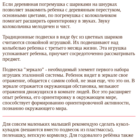
Если деревянная погремушка с шариками на шнурках
позволяет знакомить ребенка с деревянным перестуком,
основными цветами, по погремушка с колокольчиком
помогает расширить ориентировку в звуках. Звуку
колокольчика мелодичен и чист.
Традиционные подвески в виде бус из цветных шариков
считаются спокойной игрушкой. Их подвешивают над
колыбелью ребенка с третьего месяца жизни. Эта игрушка
успокаивает ребенка, приучает сосредоточенно рассматривать
предмет.
Подвеска "зеркало" - необходимый элемент первого набора
игрушек эталонной системы. Ребенок видит в зеркале свое
отражение, общается с самим собой, не зная еще, что это он. В
зеркале отражается окружающая обстановка, мелькают
отражения движущихся в комнате людей. Все это расширяет
опыт ребенка, его ориентировку в окружающем мире,
способствует формированию ориентировочной активности,
познанию окружающего мира.
Для совсем маленьких малышей рекомендую сделать кукол-
кувадок (вешаются вместо подвесок из пластмассы),
пеленашку, вепскую кормилку. Для годовалого ребёнка также