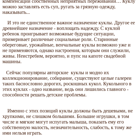
компенсации собственных неприятных переживаний… Куклу
можно заставлять есть суп, ругать за грязную одежду,
наказывать...
И это не единственное важное назначение куклы. Другое ее
древнейшее назначение - воплощать надежду. С куклой
ребенок проигрывает возможные будущие ситуации,
примеривает различные социальные роли. Старинные
обереговые, урожайные, венчальные куклы возможно уже и
не применяются, однако настроения, которым они служили,
живы. Неистребим, вероятно, и пупс на капоте свадебной
машины.
Сейчас популярны авторские куклы и модно их
коллекционирование, собирание, существуют целые галереи
таких баснословно дорогих, роскошных кукол. Кукольного в
этих куклах - одно название, ведь они лишились главного -
способности решать детские проблемы.
Именно с этих позиций куклы должны быть дешевыми, не
хрупкими, не слишком большими. Большие игрушки, в том
числе и мягкие могут испугать малыша, показать ему его
собственную малость, незначительность, слабость, к тому же
ими нельзя играть.