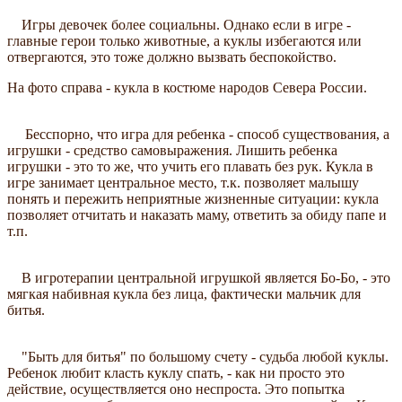
Игры девочек более социальны. Однако если в игре -
главные герои только животные, а куклы избегаются или
отвергаются, это тоже должно вызвать беспокойство.
На фото справа - кукла в костюме народов Севера России.
Бесспорно, что игра для ребенка - способ существования, а
игрушки - средство самовыражения. Лишить ребенка
игрушки - это то же, что учить его плавать без рук. Кукла в
игре занимает центральное место, т.к. позволяет малышу
понять и пережить неприятные жизненные ситуации: кукла
позволяет отчитать и наказать маму, ответить за обиду папе и
т.п.
В игротерапии центральной игрушкой является Бо-Бо, - это
мягкая набивная кукла без лица, фактически мальчик для
битья.
"Быть для битья" по большому счету - судьба любой куклы.
Ребенок любит класть куклу спать, - как ни просто это
действие, осуществляется оно неспроста. Это попытка