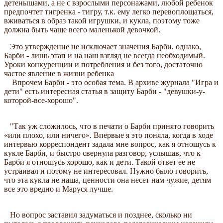
детенышами, а не с взрослыми персонажами, любой ребенок
предпочтет тигренка - тигру, т.к. ему легко перевоплощаться,
вживаться в образ такой игрушки, и кукла, поэтому тоже
должна быть чаще всего маленькой девочкой.
Это утверждение не исключает значения Барби, однако,
Барби - лишь этап и на наш взгляд не всегда необходимый.
Уроки конкуренции и потребления и без того, достаточно
частое явление в жизни ребенка
Впрочем Барби - это особая тема. В архиве журнала "Игра и
дети" есть интересная статья в защиту Барби - "девушки-у-
которой-все-хорошо".
"Так уж сложилось, что в печати о Барби принято говорить
«или плохо, или ничего». Впервые я это поняла, когда в ходе
интервью корреспондент задала мне вопрос, как я отношусь к
кукле Барби, и быстро свернула разговор, услышав, что к
Барби я отношусь хорошо, как и дети. Такой ответ ее не
устраивал и потому не интересовал. Нужно было говорить,
что эта кукла не наша, ценности она несет нам чужие, детям
все это вредно и Маруся лучше.
Но вопрос заставил задуматься и позднее, сколько ни