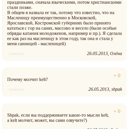
праздниками, сначала языческими, потом христианскими
стали позже.
В общем я назвала ее так, потому что известно, что на
Масленицу преимущественно в Московской,
Ярославской, Костромской губерниях было принято
кататься с гор на санях, массово и весело (были особые
обряды катания молодоженов, например и пр.). Я сделала
ее как раз на масленицу в этом году, так она и стала у
меня санницей - масленицей)
26.05.2013
Олёна
ответить
Почему молчит kelt?
26.05.2013
shpak
ответить
Shpak, если вы поддерживаете какие-то мысли kelt,
а kelt молчит, может, вы сами озвучите?)