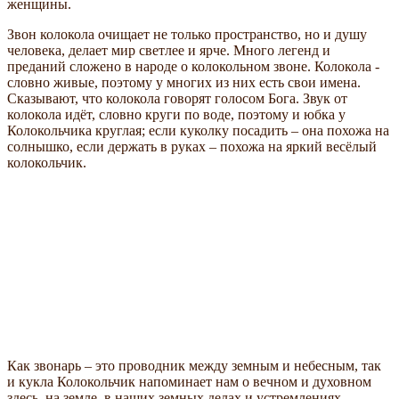
женщины.
Звон колокола очищает не только пространство, но и душу
человека, делает мир светлее и ярче. Много легенд и
преданий сложено в народе о колокольном звоне. Колокола -
словно живые, поэтому у многих из них есть свои имена.
Сказывают, что колокола говорят голосом Бога. Звук от
колокола идёт, словно круги по воде, поэтому и юбка у
Колокольчика круглая; если куколку посадить – она похожа на
солнышко, если держать в руках – похожа на яркий весёлый
колокольчик.
Как звонарь – это проводник между земным и небесным, так
и кукла Колокольчик напоминает нам о вечном и духовном
здесь, на земле, в наших земных делах и устремлениях,