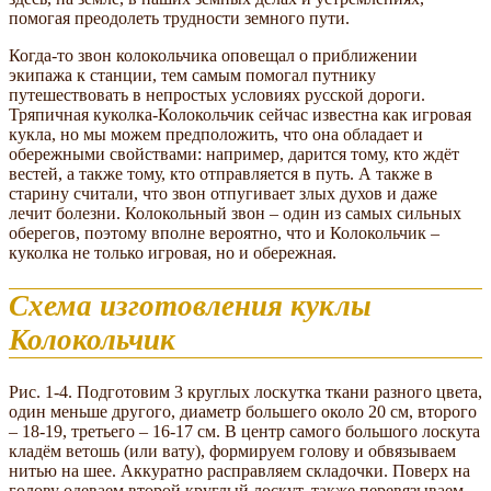
помогая преодолеть трудности земного пути.
Когда-то звон колокольчика оповещал о приближении
экипажа к станции, тем самым помогал путнику
путешествовать в непростых условиях русской дороги.
Тряпичная куколка-Колокольчик сейчас известна как игровая
кукла, но мы можем предположить, что она обладает и
обережными свойствами: например, дарится тому, кто ждёт
вестей, а также тому, кто отправляется в путь. А также в
старину считали, что звон отпугивает злых духов и даже
лечит болезни. Колокольный звон – один из самых сильных
оберегов, поэтому вполне вероятно, что и Колокольчик –
куколка не только игровая, но и обережная.
Схема изготовления куклы
Колокольчик
Рис. 1-4. Подготовим 3 круглых лоскутка ткани разного цвета,
один меньше другого, диаметр большего около 20 см, второго
– 18-19, третьего – 16-17 см. В центр самого большого лоскута
кладём ветошь (или вату), формируем голову и обвязываем
нитью на шее. Аккуратно расправляем складочки. Поверх на
голову одеваем второй круглый лоскут, также перевязываем