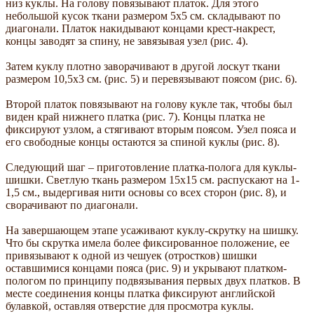
низ куклы. На голову повязывают платок. Для этого
небольшой кусок ткани размером 5х5 см. складывают по
диагонали. Платок накидывают концами крест-накрест,
концы заводят за спину, не завязывая узел (рис. 4).
Затем куклу плотно заворачивают в другой лоскут ткани
размером 10,5х3 см. (рис. 5) и перевязывают поясом (рис. 6).
Второй платок повязывают на голову кукле так, чтобы был
виден край нижнего платка (рис. 7). Концы платка не
фиксируют узлом, а стягивают вторым поясом. Узел пояса и
его свободные концы остаются за спиной куклы (рис. 8).
Следующий шаг – приготовление платка-полога для куклы-
шишки. Светлую ткань размером 15х15 см. распускают на 1-
1,5 см., выдергивая нити основы со всех сторон (рис. 8), и
сворачивают по диагонали.
На завершающем этапе усаживают куклу-скрутку на шишку.
Что бы скрутка имела более фиксированное положение, ее
привязывают к одной из чешуек (отростков) шишки
оставшимися концами пояса (рис. 9) и укрывают платком-
пологом по принципу подвязывания первых двух платков. В
месте соединения концы платка фиксируют английской
булавкой, оставляя отверстие для просмотра куклы.