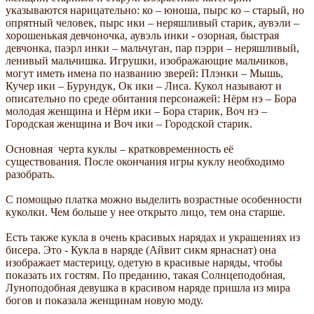
указываются нарицательно: ко – юноша, пырс ко – старый, но
опрятный человек, пырс ики – неряшливый старик, аувэли –
хорошенькая девчоночка, аувэль инки - озорная, быстрая
девчонка, паэрл инки – мальчуган, пар пэрри – неряшливый,
ленивый мальчишка. Игрушки, изображающие мальчиков,
могут иметь имена по названию зверей: Плэнки – Мышь,
Кучер ики – Бурундук, Ок ики – Лиса. Кукол называют и
описательно по среде обитания персонажей: Нёрм нэ – Бора
молодая женщина и Нёрм ики – Бора старик, Воч нэ –
Городская женщина и Воч ики – Городской старик.
Основная черта куклы – кратковременность её
существования. После окончания игры куклу необходимо
разобрать.
С помощью платка можно выделить возрастные особенности
куколки. Чем больше у нее открыто лицо, тем она старше.
Есть также кукла в очень красивых нарядах и украшениях из
бисера. Это - Кукла в наряде (Айвит сикм ярнаснат) она
изображает мастерицу, одетую в красивые наряды, чтобы
показать их гостям. По преданию, такая Солнцеподобная,
Луноподобная девушка в красивом наряде пришла из мира
богов и показала женщинам новую моду.