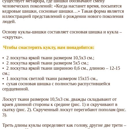
существует метафора, где шишки обозначают смену
человеческих поколений: «Когда настанет время, посыпятся
кедровые шишки, сосновые шишки…» Такая форма является
иллюстрацией представлений о рождении нового поколения
людей.
Основу куклы-шишки составляет сосновая шишка и кукла –
«скрутка».
Чтобы смастерить куклу, нам понадобится:
• 2 лоскутка яркой ткани размером 10,5х3 см.;
• 2 лоскутка яркой ткани размером 5х5 см.;
• 2 лоскутка яркой ткани шириною 0,6 см., длиною – 12-15
см.;
• 1 лоскуток светлой ткани размером 15х15 см.,
• сухая сосновая шишка с полностью распустившейся
сердцевиной.
Лоскут ткани размером 10,5х3 см. дважды складывают от
краев длинной стороны к средине (рис. 1) и скручивают в
скатку (рис. 2). Скрученный лоскут перегибают пополам (рис.
3).
Треть длины куклы определяют как голову, другие две трети –