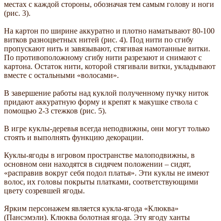
местах с каждой стороны, обозначая тем самым голову и ноги
(рис. 3).
На картон по ширине аккуратно и плотно наматывают 80-100
витков разноцветных нитей (рис. 4). Под нити по сгибу
пропускают нить и завязывают, стягивая намотанные витки.
По противоположному сгибу нити разрезают и снимают с
картона. Остаток нити, которой стягивали витки, укладывают
вместе с остальными «волосами».
В завершение работы над куклой полученному пучку ниток
придают аккуратную форму и крепят к макушке ствола с
помощью 2-3 стежков (рис. 5).
В игре куклы-деревья всегда неподвижны, они могут только
стоять и выполнять функцию декорации.
Куклы-ягоды в игровом пространстве малоподвижны, в
основном они находятся в сидячем положении – сидят,
«расправив вокруг себя подол платья». Эти куклы не имеют
волос, их головы покрыты платками, соответствующими
цвету созревшей ягоды.
Ярким персонажем является кукла-ягода «Клюква»
(Пансэмэли). Клюква болотная ягода. Эту ягоду ханты