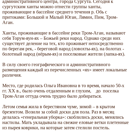
административного центра, города Сургута. Сегодня к
сургутским ханты можно отнести группы ханты,
проживающие в бассейне среднего течения р. Обь с
притоками: Большой и Малый Юган, Лямин, Пим, Тром-
Аган.
Ханты, проживающие в бассейне реки Тром-Аган, называют
себя Торум-яун-ях – Божьей реки народ. Однако среди них
существует деление на тех, кто проживает непосредственно
по берегам рек, - береговой народ (ловохты-ях), на болотах -
болотный народ (нёрым-ях) и поселковые жители (лапка-ях).
В силу своего географического и административного
размещения каждый из перечисленных «ях» имеет локальные
различия.
Место, где родилась Ольга Ивановна в то время, начало 50-х
гг. ХХ в., было очень отдаленным и глухим, до поселка
Тром-Аган оттуда очень трудно было добираться.
Летом семья жила в берестяном чуме, зимой – в крытом
брезентом. Возили за собой доски для пола. Раз в месяц
делалась «генеральная уборка»: скоблились доски, менялись
настилы. Мать укладывала на свежие еловые ветки плетенные
из пырея коврики, на которые затем стелили постель.