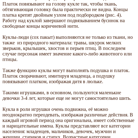
Платок повязывают на голову кукле так, чтобы ткань,
обтягивающая головку была практически не видна. Концы
платка крепят двойным узлом под подбородком (рис. 4).
Работу над куклой завершают подвязыванием бусинок на
свободные концы коричневой нити.
Куклы-люди (сох пакыт) выполняются не только из ткани, но
также из природного материала: травы, шкурок мелких
зверьков, крылышек, хвостов и перьев птиц. В последнем
случае персонаж имеет значение какого-либо животного или
птицы.
Также функцию куклы могут выполнять подушка и платок.
Платок сворачивают, имитируя младенца, а подушку
повязывают платком, изображая дитя в люльке.
Такими игрушками, в основном, пользуются маленькие
девочки 3-4 лет, которые еще не могут самостоятельно шить.
Кукла в роли игрушки очень подвижна, её можно
неоднократно переодевать, изображая различные действия. В
каждый игровой период она оригинальна, имеет собственные
и нарицательные имена. Куклы представляют все категории
населения: младенцев, мальчиков, девочек, мужчин и
женщин, стариков и старух. Возрастные категории