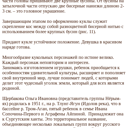
части головы пришивают две крупные бусины. От бусины на
затылочной части отпускаю две бисерные нанизки длиною 2-
3 см. – это головное украшение.
Завершающим этапом по оформлению куклы служит
скрепление кос между собой разноцветной бисерной нитью с
использованием более крупных бусин (рис. 11).
Придают кукле устойчивое положение. Девушка в красивом
наряде готова.
Многообразие кукольных персонажей по истине велико.
Каждый персонаж неповторим и интересен.
Занимаясь изготовлением игрушки, ребенок приобщается к
особенностям удивительной культуры, расширяет и пополняет
свой внутренний мир, лучше понимает людей, с которыми
делит этот чудесный уголок земли, который для всех является
родиной.
Щербакова Ольга Ивановна (представитель группы Нёрым-
ях) родилась в 1951 г., на р. Тлунг-Ягун (Идолов река), что в
бассейне р. Тром-Аган, пятый ребенок в семье Ивана
Сопочина-Первого и Аграфены Айпиной. Принадлежит она
к Сургутским ханты. Это территориальное название,
объединяющее несколько локальных групп вокруг русского