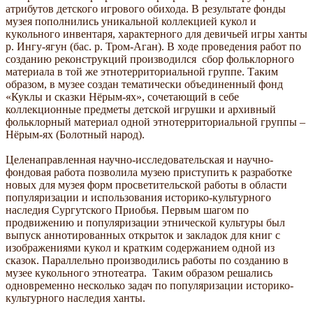
атрибутов детского игрового обихода. В результате фонды
музея пополнились уникальной коллекцией кукол и
кукольного инвентаря, характерного для девичьей игры ханты
р. Ингу-ягун (бас. р. Тром-Аган). В ходе проведения работ по
созданию реконструкций производился сбор фольклорного
материала в той же этнотерриториальной группе. Таким
образом, в музее создан тематически объединенный фонд
«Куклы и сказки Нёрым-ях», сочетающий в себе
коллекционные предметы детской игрушки и архивный
фольклорный материал одной этнотерриториальной группы –
Нёрым-ях (Болотный народ).
Целенаправленная научно-исследовательская и научно-
фондовая работа позволила музею приступить к разработке
новых для музея форм просветительской работы в области
популяризации и использования историко-культурного
наследия Сургутского Приобья. Первым шагом по
продвижению и популяризации этнической культуры был
выпуск аннотированных открыток и закладок для книг с
изображениями кукол и кратким содержанием одной из
сказок. Параллельно производились работы по созданию в
музее кукольного этнотеатра. Таким образом решались
одновременно несколько задач по популяризации историко-
культурного наследия ханты.