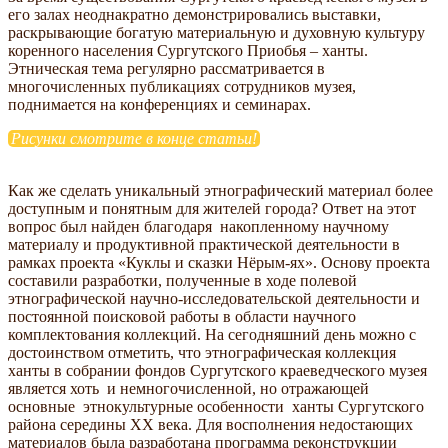
его залах неоднакратно демонстрировались выставки,
раскрывающие богатую материальную и духовную культуру
коренного населения Сургутского Приобья – ханты.
Этническая тема регулярно рассматривается в
многочисленных публикациях сотрудников музея,
поднимается на конференциях и семинарах.
Рисунки смотрите в конце статьи!
Как же сделать уникальный этнографический материал более
доступным и понятным для жителей города? Ответ на этот
вопрос был найден благодаря накопленному научному
материалу и продуктивной практической деятельности в
рамках проекта «Куклы и сказки Нёрым-ях». Основу проекта
составили разработки, полученные в ходе полевой
этнографической научно-исследовательской деятельности и
постоянной поисковой работы в области научного
комплектования коллекций. На сегодняшний день можно с
достоинством отметить, что этнографическая коллекция
ханты в собрании фондов Сургутского краеведческого музея
является хоть и немногочисленной, но отражающей
основные этнокультурные особенности ханты Сургутского
района середины ХХ века. Для восполнения недостающих
материалов была разработана программа реконструкции