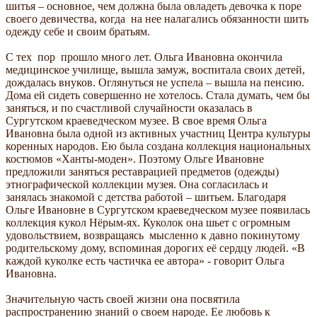
шитья – основное, чем должна была овладеть девочка к поре
своего девичества, когда на нее налагались обязанности шить
одежду себе и своим братьям.
С тех пор прошло много лет. Ольга Ивановна окончила
медицинское училище, вышла замуж, воспитала своих детей,
дождалась внуков. Оглянуться не успела – вышла на пенсию.
Дома ей сидеть совершенно не хотелось. Стала думать, чем бы
заняться, и по счастливой случайности оказалась в
Сургутском краеведческом музее. В свое время Ольга
Ивановна была одной из активных участниц Центра культуры
коренных народов. Ею была создана коллекция национальных
костюмов «Ханты-моден». Поэтому Ольге Ивановне
предложили заняться реставрацией предметов (одежды)
этнографической коллекции музея. Она согласилась и
занялась знакомой с детства работой – шитьем. Благодаря
Ольге Ивановне в Сургутском краеведческом музее появилась
коллекция кукол Нёрым-ях. Куколок она шьет с огромным
удовольствием, возвращаясь мысленно к давно покинутому
родительскому дому, вспоминая дорогих её сердцу людей. «В
каждой куколке есть частичка ее автора» - говорит Ольга
Ивановна.
Значительную часть своей жизни она посвятила
распространению знаний о своем народе. Ее любовь к