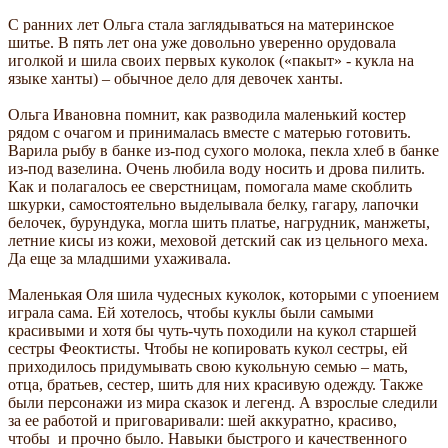
С ранних лет Ольга стала заглядываться на материнское
шитье. В пять лет она уже довольно уверенно орудовала
иголкой и шила своих первых куколок («пакыт» - кукла на
языке ханты) – обычное дело для девочек ханты.
Ольга Ивановна помнит, как разводила маленький костер
рядом с очагом и принималась вместе с матерью готовить.
Варила рыбу в банке из-под сухого молока, пекла хлеб в банке
из-под вазелина. Очень любила воду носить и дрова пилить.
Как и полагалось ее сверстницам, помогала маме скоблить
шкурки, самостоятельно выделывала белку, гагару, лапочки
белочек, бурундука, могла шить платье, нагрудник, манжеты,
летние кисы из кожи, меховой детский сак из цельного меха.
Да еще за младшими ухаживала.
Маленькая Оля шила чудесных куколок, которыми с упоением
играла сама. Ей хотелось, чтобы куклы были самыми
красивыми и хотя бы чуть-чуть походили на кукол старшей
сестры Феоктисты. Чтобы не копировать кукол сестры, ей
приходилось придумывать свою кукольную семью – мать,
отца, братьев, сестер, шить для них красивую одежду. Также
были персонажи из мира сказок и легенд. А взрослые следили
за ее работой и приговаривали: шей аккуратно, красиво,
чтобы и прочно было. Навыки быстрого и качественного