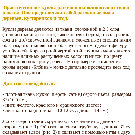
Практически все куклы-растения выполняются из ткани
и ниток. Они представляют собой различные виды
деревьев, кустарников и ягод.
Куклы-деревья делаются из ткани, сложенной в 2-3 слоя
(толщина зависит от того, какое дерево: береза, пихта, рябина,
сосна и др.) скрученной валиком и сложенные пополам таким
образом, что нижняя часть образует «ноги» и делает фигуру
устойчивой. Характерной чертой этой группы кукол является
наличие длинных распущенных волос из ниток, по цвету
напоминающих крону дерева.. На примере изготавления
куклы-дерева «Рябины» можно детально проследить весь ход
создания игрушки.
Для этого понадобится:
• плотная ткань (сукно, шерсть, сатин) серого цвета, размером
37х16,5 см.;
• нити желтого, красного и оранжевого цветов;
• лист картона (ширина – 10-12 см, длина – 14 см.)
Лоскут серой ткани скручивают к середине по длинным
сторонам (рис. 1). Образовавшуюся «трубочку» длиною 37 см.
складывают вдвое (рис. 2) и сшивают с помощью иглы в двух