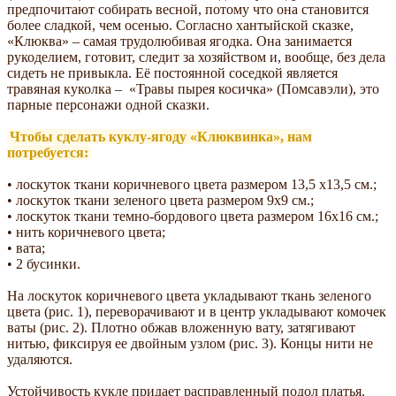
предпочитают собирать весной, потому что она становится
более сладкой, чем осенью. Согласно хантыйской сказке,
«Клюква» – самая трудолюбивая ягодка. Она занимается
рукоделием, готовит, следит за хозяйством и, вообще, без дела
сидеть не привыкла. Её постоянной соседкой является
травяная куколка – «Травы пырея косичка» (Помсавэли), это
парные персонажи одной сказки.
Чтобы сделать куклу-ягоду «Клюквинка», нам
потребуется:
• лоскуток ткани коричневого цвета размером 13,5 х13,5 см.;
• лоскуток ткани зеленого цвета размером 9х9 см.;
• лоскуток ткани темно-бордового цвета размером 16х16 см.;
• нить коричневого цвета;
• вата;
• 2 бусинки.
На лоскуток коричневого цвета укладывают ткань зеленого
цвета (рис. 1), переворачивают и в центр укладывают комочек
ваты (рис. 2). Плотно обжав вложенную вату, затягивают
нитью, фиксируя ее двойным узлом (рис. 3). Концы нити не
удаляются.
Устойчивость кукле придает расправленный подол платья.