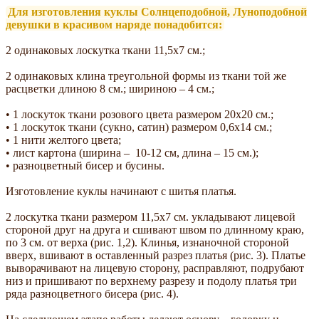
Для изготовления куклы Солнцеподобной, Луноподобной
девушки в красивом наряде понадобится:
2 одинаковых лоскутка ткани 11,5х7 см.;
2 одинаковых клина треугольной формы из ткани той же
расцветки длиною 8 см.; шириною – 4 см.;
• 1 лоскуток ткани розового цвета размером 20х20 см.;
• 1 лоскуток ткани (сукно, сатин) размером 0,6х14 см.;
• 1 нити желтого цвета;
• лист картона (ширина – 10-12 см, длина – 15 см.);
• разноцветный бисер и бусины.
Изготовление куклы начинают с шитья платья.
2 лоскутка ткани размером 11,5х7 см. укладывают лицевой
стороной друг на друга и сшивают швом по длинному краю,
по 3 см. от верха (рис. 1,2). Клинья, изнаночной стороной
вверх, вшивают в оставленный разрез платья (рис. 3). Платье
выворачивают на лицевую сторону, расправляют, подрубают
низ и пришивают по верхнему разрезу и подолу платья три
ряда разноцветного бисера (рис. 4).