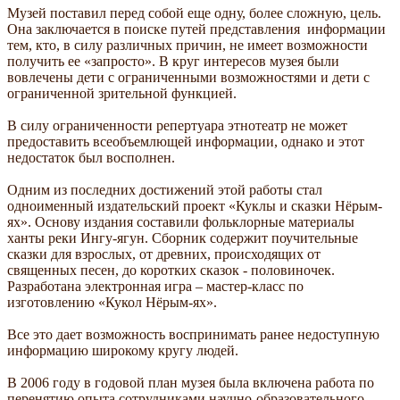
Музей поставил перед собой еще одну, более сложную, цель.
Она заключается в поиске путей представления информации
тем, кто, в силу различных причин, не имеет возможности
получить ее «запросто». В круг интересов музея были
вовлечены дети с ограниченными возможностями и дети с
ограниченной зрительной функцией.
В силу ограниченности репертуара этнотеатр не может
предоставить всеобъемлющей информации, однако и этот
недостаток был восполнен.
Одним из последних достижений этой работы стал
одноименный издательский проект «Куклы и сказки Нёрым-
ях». Основу издания составили фольклорные материалы
ханты реки Ингу-ягун. Сборник содержит поучительные
сказки для взрослых, от древних, происходящих от
священных песен, до коротких сказок - половиночек.
Разработана электронная игра – мастер-класс по
изготовлению «Кукол Нёрым-ях».
Все это дает возможность воспринимать ранее недоступную
информацию широкому кругу людей.
В 2006 году в годовой план музея была включена работа по
перенятию опыта сотрудниками научно-образовательного