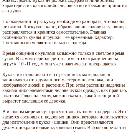
живых людей. Кукла не должна содержать личностных
характеристик какого-либо человека во избежание принятия
его души.
По окончании игры куклу необходимо разобрать, чтобы она
не ожила. Лоскутки ткани, образовавшие голову и туловище,
расправляются и хранятся самостоятельно. Главная
особенность куклы-игрушки – ее временный характер.
Постоянными являются только ее одежда.
Время общения с куклами возможно только в светлое время
суток. В самом периоде детства имеются ограничения на
игру: к 10 -11 годам она уже практически прекращается.
Куклы изготавливаются из различных материалов, в
зависимости от задуманного мастером персонажа, они
изображают людей и растения. При этом растения наделены
какими-либо элементами человеческой одежды, как правило,
платком. Глядя на куклу, можно сказать, какой женщиной
вырастет сделавшая ее девочка.
В игровом мире могут присутствовать элементы дерева. Это
касается сосновых и кедровых шишек, которые используются
для изготовления кукол - шишек. Они представляются
духами-покравителями кукольной семьи. В фольклоре ханты