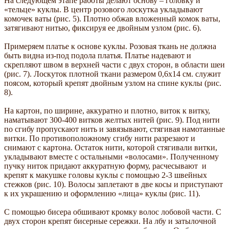
На следующем этапе работы делают основу – головку и
«тельце» куклы. В центр розового лоскутка укладывают
комочек ваты (рис. 5). Плотно обжав вложенный комок ваты,
затягивают нитью, фиксируя ее двойным узлом (рис. 6).
Примеряем платье к основе куклы. Розовая ткань не должна
быть видна из-под подола платья. Платье надевают и
скрепляют швом в верхней части с двух сторон, в области шеи
(рис. 7). Лоскуток плотной ткани размером 0,6х14 см. служит
поясом, который крепят двойным узлом на спине куклы (рис.
8).
На картон, по ширине, аккуратно и плотно, виток к витку,
наматывают 300-400 витков желтых нитей (рис. 9). Под нити
по сгибу пропускают нить и завязывают, стягивая намотанные
витки. По противоположному сгибу нити разрезают и
снимают с картона. Остаток нити, которой стягивали витки,
укладывают вместе с остальными «волосами». Полученному
пучку ниток придают аккуратную форму, расчесывают и
крепят к макушке головы куклы с помощью 2-3 швейных
стежков (рис. 10). Волосы заплетают в две косы и приступают
к их украшению и оформлению «лица» куклы (рис. 11).
С помощью бисера обшивают кромку волос лобовой части. С
двух сторон крепят бисерные сережки. На лбу и затылочной