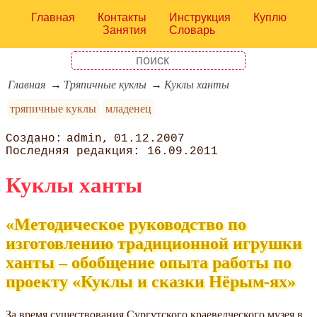
Главная
Контакты
Инструкция
Куплю
Занятия
Словарь
Главная
Тряпичные куклы
Куклы ханты
тряпичные куклы
младенец
admin
01.12.2007
16.09.2011
Куклы ханты
«Методическое руководство по
изготовлению традиционной игрушки
ханты – обобщение опыта работы по
проекту «Куклы и сказки Нёрым-ях»
За время существования Сургутского краеведческого музея в