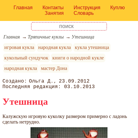
Главная
Контакты
Инструкция
Куплю
Занятия
Словарь
Главная
Тряпичные куклы
Утешница
игровая кукла
народная кукла
кукла утешница
кукольный сундучок
книги о народной кукле
народная кукла
мастер Дона
Ольга Д.
23.09.2012
03.10.2013
Утешница
Калужскую игровую куколку размером примерно с ладонь
сделать нетрудно.