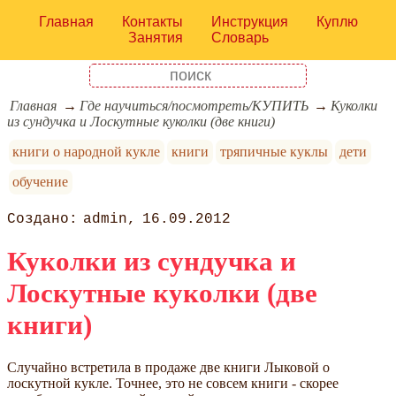
Главная
Контакты
Инструкция
Куплю
Занятия
Словарь
Главная
Где научиться/посмотреть/КУПИТЬ
Куколки
из сундучка и Лоскутные куколки (две книги)
книги о народной кукле
книги
тряпичные куклы
дети
обучение
admin
16.09.2012
Куколки из сундучка и
Лоскутные куколки (две
книги)
Случайно встретила в продаже две книги Лыковой о
лоскутной кукле. Точнее, это не совсем книги - скорее