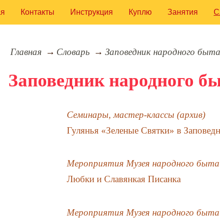
ая
Контакты
Инструкция
Куплю
Занятия
С
Главная
Словарь
Заповедник народного быта
Заповедник народного б
Семинары, мастер-классы (архив)
Гулянья «Зеленые Святки» в Заповед
Мероприятия Музея народного быта
Любки и Славянкая Писанка
Мероприятия Музея народного быта