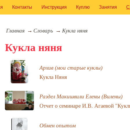
ая
Контакты
Инструкция
Куплю
Занятия
С
Главная
Словарь
Кукла няня
Кукла няня
Архив (мои старые куклы)
Кукла Няня
Раздел Макишвили Елены (Вилены)
Отчет о семинаре И.В. Агаевой "Кук
Обмен опытом