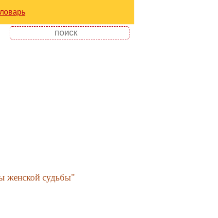
ловарь
лы женской судьбы"