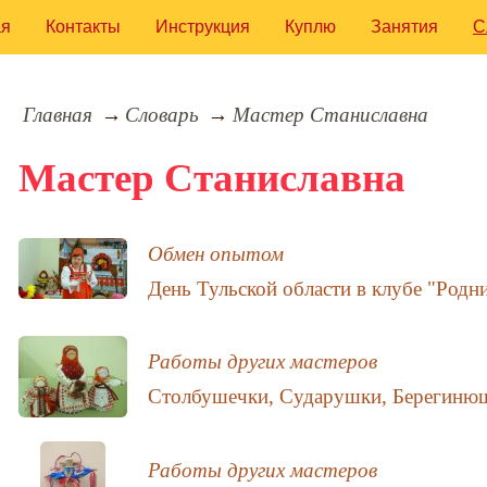
ая
Контакты
Инструкция
Куплю
Занятия
С
Главная
Словарь
Мастер Станиславна
Мастер Станиславна
Обмен опытом
День Тульской области в клубе "Родн
Работы других мастеров
Столбушечки, Сударушки, Берегиню
Работы других мастеров