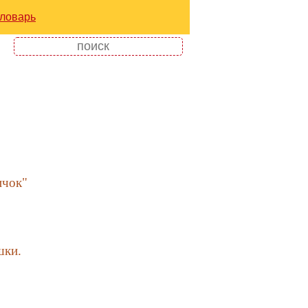
ловарь
ичок"
шки.