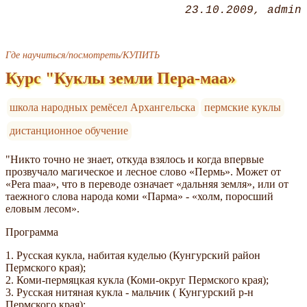
23.10.2009
admin
Где научиться/посмотреть/КУПИТЬ
Курс "Куклы земли Пера-маа»
школа народных ремёсел Архангельска
пермские куклы
дистанционное обучение
"Никто точно не знает, откуда взялось и когда впервые
прозвучало магическое и лесное слово «Пермь». Может от
«Pera maa», что в переводе означает «дальняя земля», или от
таежного слова народа коми «Парма» - «холм, поросший
еловым лесом».
Программа
1. Русская кукла, набитая куделью (Кунгурский район
Пермского края);
2. Коми-пермяцкая кукла (Коми-округ Пермского края);
3. Русская нитяная кукла - мальчик ( Кунгурский р-н
Пермского края);