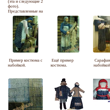
(эта и следующие 2
фото).
Представленные на
какой-то выставке
(не знаю на какой).
Эти же куколки
ниже на других
фото из
презентации кукол
Диковой.
Пример костюма с
Ещё пример
Сарафан
набойкой.
костюма.
набойкой