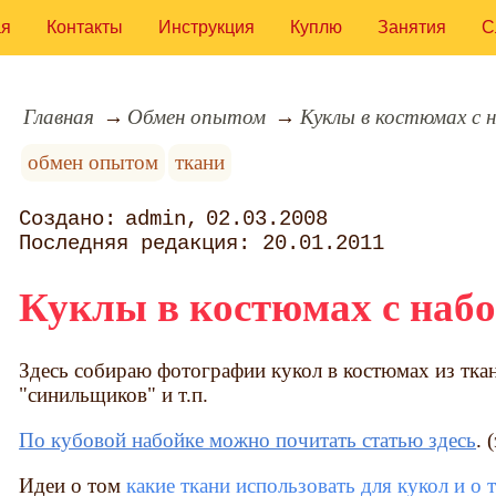
ая
Контакты
Инструкция
Куплю
Занятия
С
Главная
Обмен опытом
Куклы в костюмах с 
обмен опытом
ткани
admin
02.03.2008
20.01.2011
Куклы в костюмах с наб
Здесь собираю фотографии кукол в костюмах из ткани
"синильщиков" и т.п.
По кубовой набойке можно почитать статью здесь
. 
Идеи о том
какие ткани использовать для кукол и о 