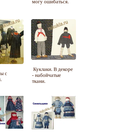
могу ошибаться.
Куклаки. В декоре
ы с
- набойчатые
.
ткани.