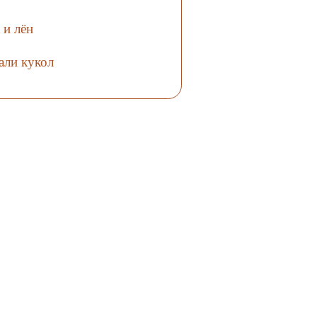
 и лён
али кукол