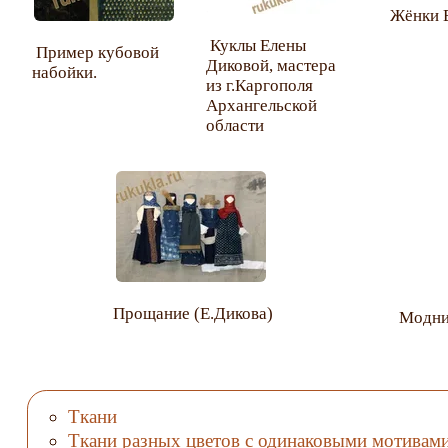
Жёнки 
Куклы Елены
Пример кубовой
Диковой, мастера
набойки.
из г.Каргополя
Архангельской
области
Прощание (Е.Дикова)
Модниц
Ткани
Ткани разных цветов с одинаковыми мотивам