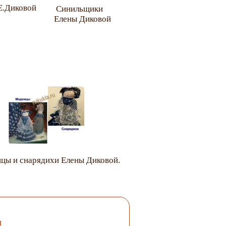
Е.Диковой
Синильщики
Елены Диковой
ы и снарядихи Елены Диковой.
и