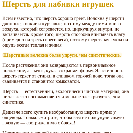
Шерсть для набивки игрушек
Всем известно, что шерсть хорошо греет. Волокна у шерсти
длинные, тонкие и курчавые, поэтому между ними много
воздуха, который согревается, но, циркулируя внутри, не
застаивается. Кроме того, шерсть способна впитывать влагу
(примерно на треть своего веса), поэтому шерстяная кукла на
ощупь всегда теплая и живая.
Шерстяные волокна более упруги, чем синтетические.
После растяжения они возвращаются в первоначальное
положение, а значит, кукла сохраняет форму. Эластичность
шерсть теряет от стирки в слишком горячей воде, тогда она
сваливается и становится комковатой.
Шерсть — естественный, экологически чистый материал, она
не так легко воспламеняется и меньше электризуется, чем
синтетика.
Дешевле всего купить необработанную шерсть прямо у
овцевода. Только смотрите, чтобы вам не подсунули самую
грязную — состриженную с брюха!
Моют шерсть в теплой воде с мылом или нашатырем.