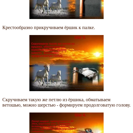
Крестообразно прикручиваем ёршик к палке.
Скручиваем такую же петлю из ёршика, обматываем
ветошью, можно шерстью - формируем продолговатую голову.