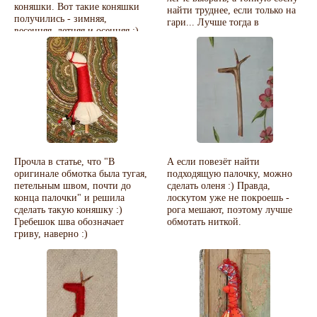
коняшки. Вот такие коняшки
найти труднее, если только на
получились - зимняя,
гари... Лучше тогда в
весенняя, летняя и осенняя :)
лиственных поищи, там много
всяких развилок тоже :)
Вот ещё заготовки из
можжевельника (некоторые
пришлось выкинуть -
загнулись :) )
Прочла в статье, что "В
А если повезёт найти
оригинале обмотка была тугая,
подходящую палочку, можно
петельным швом, почти до
сделать оленя :) Правда,
конца палочки" и решила
лоскутом уже не покроешь -
сделать такую коняшку :)
рога мешают, поэтому лучше
Гребешок шва обозначает
обмотать ниткой.
гриву, наверно :)