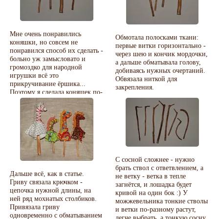
Мне очень понравились
Обмотала полосками ткани:
коняшки, но совсем не
первые витки горизонтально -
понравился способ их сделать -
через шею и кончик мордочки,
больно уж замысловато и
а дальше обматывала голову,
громоздко для народной
добиваясь нужных очертаний.
игрушки всё это
Обвязала ниткой для
прикручивание ёршика...
закрепления.
Поэтому я сделала коняшек по-
своему - проще и, думаю,
традиционнее :)
Нарезала в лесу палочек с
сухого можжевельника,
почистила...
С сосной сложнее - нужно
брать ствол с ответвлением, а
Дальше всё, как в статье.
не ветку - ветка в тепле
Гриву связала крючком -
загнётся, и лошадка будет
цепочка нужной длины, на
кривой на один бок :) У
ней ряд мохнатых столбиков.
можжевельника тонкие стволы
Привязала гриву
и ветки по-разному растут,
одновременно с обматыванием
легче выбрать, а тонкую сосну