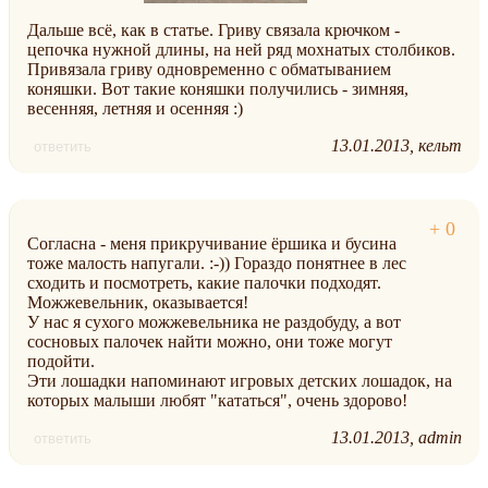
Дальше всё, как в статье. Гриву связала крючком -
цепочка нужной длины, на ней ряд мохнатых столбиков.
Привязала гриву одновременно с обматыванием
коняшки. Вот такие коняшки получились - зимняя,
весенняя, летняя и осенняя :)
13.01.2013
кельт
ответить
Согласна - меня прикручивание ёршика и бусина
тоже малость напугали. :-)) Гораздо понятнее в лес
сходить и посмотреть, какие палочки подходят.
Можжевельник, оказывается!
У нас я сухого можжевельника не раздобуду, а вот
сосновых палочек найти можно, они тоже могут
подойти.
Эти лошадки напоминают игровых детских лошадок, на
которых малыши любят "кататься", очень здорово!
13.01.2013
admin
ответить