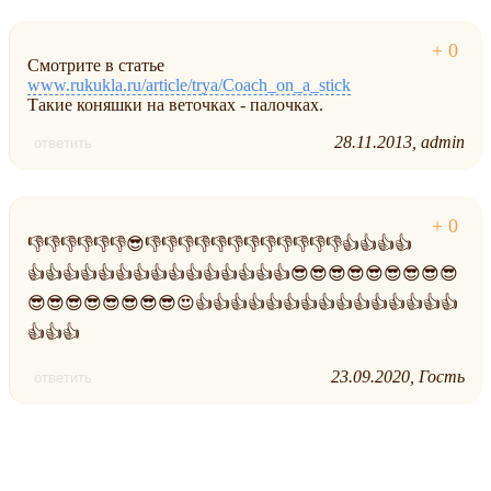
Смотрите в статье
www.rukukla.ru/article/trya/Coach_on_a_stick
Такие коняшки на веточках - палочках.
28.11.2013
admin
ответить
👎👎👎👎👎👎😎👎👎👎👎👎👎👎👎👎👎👎👎👍👍👍👍
👍👍👍👍👍👍👍👍👍👍👍👍👍👍👍😎😎😎😎😎😎😎😎😎
😎😎😎😎😎😎😎😎😍👍👍👍👍👍👍👍👍👍👍👍👍👍👍👍
👍👍👍
23.09.2020
Гость
ответить