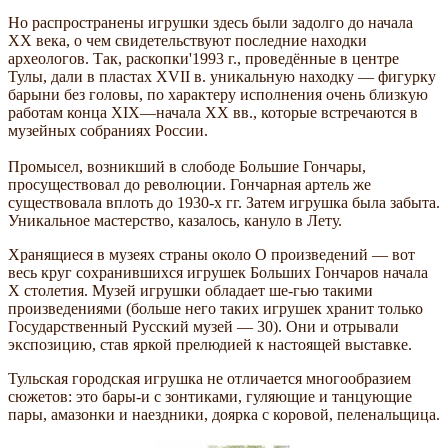
Но распространены игрушки здесь были задолго до начала
XX века, о чем свиде­тельствуют последние находки
археологов. Так, раскопки'1993 г., проведённые в центре
Тулы, дали в пластах XVII в. уникальную на­ходку — фигурку
барыни без головы, по ха­рактеру исполнения очень близкую
рабо­там конца XIX—начала XX вв., которые встречаются в
музейных собраниях России.
Промысел, возникший в слободе Большие Гончары,
просуществовал до революции. Гончарная артель же
существовала вплоть до 1930-х гг. Затем игрушка была забыта.
Уникальное мастерство, казалось, кануло в Лету.
Хранящиеся в музеях страны около О произведений — вот
весь круг сохранившихся игрушек Больших Гончаров начала
X столетия. Музей игрушки обладает ше-гью такими
произведениями (больше него таких игрушек хранит только
Государственный Русский музей — 30). Они и от­рывали
экспозицию, став яркой прелюдией к настоящей выставке.
Тульская городская игрушка не отличается многообразием
сюжетов: это бары-и с зонтиками, гуляющие и танцующие
пары, амазонки и наездники, доярка с коровой, пеленальщица.