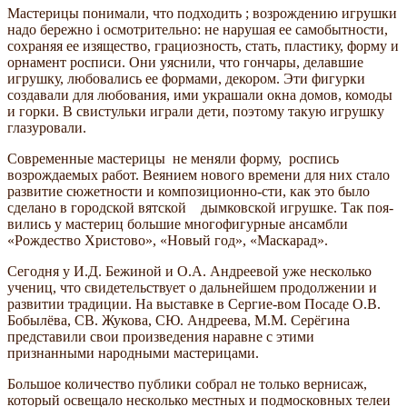
Мастерицы понимали, что подходить ; возрождению игрушки
надо бережно i осмотрительно: не нарушая ее самобытности,
сохраняя ее изящество, грациоз­ность, стать, пластику, форму и
орнамент росписи. Они уяснили, что гончары, делав­шие
игрушку, любовались ее формами, декором. Эти фигурки
создавали для лю­бования, ими украшали окна домов, ко­моды
и горки. В свистульки играли дети, поэтому такую игрушку
глазуровали.
Современные мастерицы не меняли форму, роспись
возрождаемых работ. Веянием нового времени для них стало
развитие сюжетности и композиционно-сти, как это было
сделано в городской вятской дымковской игрушке. Так поя­
вились у мас­териц боль­шие многофигурные ансамбли
«Рождество Христово», «Но­вый год», «Маскарад».
Сегодня у И.Д. Бежиной и О.А. Андре­евой уже несколько
учениц, что свиде­тельствует о дальнейшем продолжении и
развитии традиции. На выставке в Сергие-вом Посаде О.В.
Бобылёва, СВ. Жукова, СЮ. Андреева, М.М. Серёгина
предста­вили свои произведения наравне с этими
признанными народными мастерицами.
Большое количество публики собрал не только вернисаж,
который освещало несколько местных и подмосковных телеи