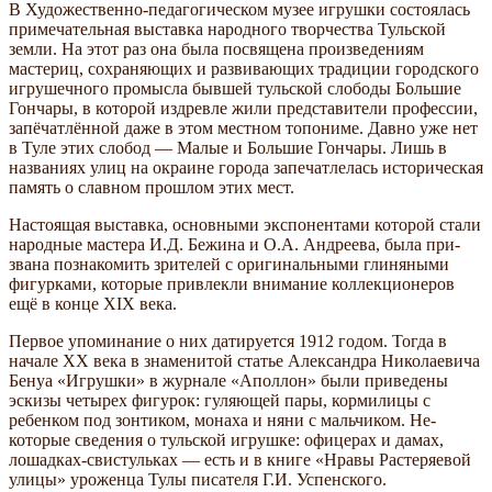
В Художественно-педагогическом музее игрушки состоялась
примечательная выставка народного творчества Тульской
земли. На этот раз она была посвящена произведениям
мастериц, сохраняющих и развивающих традиции городского
игрушечного промысла бывшей тульской слободы Большие
Гончары, в которой издревле жили представители профессии,
запёчатлённой даже в этом местном топониме. Давно уже нет
в Туле этих сло­бод — Малые и Большие Гончары. Лишь в
названиях улиц на окраине города запечатле­лась историческая
память о славном прошлом этих мест.
Настоящая выставка, основными экспо­нентами которой стали
народные мастера И.Д. Бежина и О.А. Андреева, была при­
звана познакомить зрителей с оригиналь­ными глиняными
фигурками, которые при­влекли внимание коллекционеров
ещё в конце XIX века.
Первое упоминание о них датируется 1912 годом. Тогда в
начале XX века в знаменитой статье Александра Николаевича
Бенуа «Игрушки» в журнале «Аполлон» были приведены
эскизы четырех фигурок: гуляющей пары, кормилицы с
ребенком под зонтиком, монаха и няни с мальчиком. Не­
которые сведения о тульской игрушке: офи­церах и дамах,
лошадках-свистульках — есть и в книге «Нравы Растеряевой
улицы» уроженца Тулы писателя Г.И. Успенского.