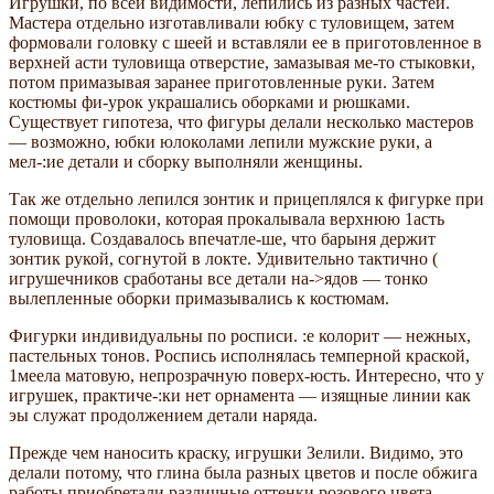
Игрушки, по всей видимости, лепились из разных частей.
Мастера отдельно изготавливали юбку с тулови­щем, затем
формовали головку с шеей и вставляли ее в приготовленное в
верхней асти туловища отверстие, замазывая ме-то стыковки,
потом примазывая заранее приготовленные руки. Затем
костюмы фи-урок украшались оборками и рюшками.
Существует гипотеза, что фигуры делали несколько мастеров
— возможно, юбки юлоколами лепили мужские руки, а
мел-:ие детали и сборку выполняли женщины.
Так же отдельно лепился зонтик и при­цеплялся к фигурке при
помощи проволоки, которая прокалывала верхнюю 1асть
туловища. Создавалось впечатле-ше, что барыня держит
зонтик рукой, согнутой в локте. Удивительно тактично (
игрушечников сработаны все детали на->ядов — тонко
вылепленные оборки при­мазывались к костюмам.
Фигурки индивидуальны по росписи. :е колорит — нежных,
пастельных тонов. Роспись исполнялась темперной краской,
1меела матовую, непрозрачную поверх-юсть. Интересно, что у
игрушек, практиче-:ки нет орнамента — изящные линии как
эы служат продолжением детали наряда.
Прежде чем наносить краску, игрушки Зелили. Видимо, это
делали потому, что глина была разных цветов и после обжига
работы приобретали различные оттенки розового цвета.