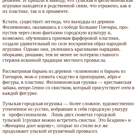
решение. И пришли к выводу, что тульская и фили-моновская
игрушки находятся в род­ственной связи, что отражено, как в
их пластике, так и в орнаменте.
Кстати, существует легенда, что вы­ходцы из деревни
Филимоново, оказав­шись в слободе Большие Гончары, про­
пустив через свою фантазию городскую культуру и,
возможно, обучившись прие­мам фарфоровой пластики,
создали удивительный по силе восприятия образ народной
игрушки. Однако они, увлек­шись красивыми нарядами,
оборками, рюшами, тем не менее не потеряли глав­ного
стержня исконной традиции мест­ного промысла.
Рассматривая барынь из деревни >илимоново и барынь из
Гончаров, мож-о уловить сходство в пропорциях, абри-е
фигуры, в пластике. Филимоновская грушка — крестьянская
забава, непре-1енно со свистком, который присутствует очти в
каждой фигурке.
Тульская городская игрушка — более сложное, художественно
утонченное ис-усство, вобравшее в себя городскую ультуру
и профессионализм. Лишь двух сюжетах городской
тульской 1грушки можно встретить свистки. Это Бсадник» и
«Женщина доит корову», :оторые по стилю все же
продолжают ульский игрушечный промысел.