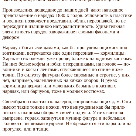
Произведения, дошедшие до наших дней, дают наглядное
представление о на­рядах 1880-х годов. Условность в пласти­ке
и росписи позволяет представить облик персонажей, но не
переходит в излишнюю натуралистичность. Удивительная
элегант­ность нарядов завораживает своими фа­сонами и
декором.
Наряду с богатыми дамами, как бы про­гуливающимися под
зонтиками, встреча­ется еще один персонаж — кормилицы.
Характер их одежды уже проще, ближе к народному костюму.
На них белые коф­ты и юбки с передниками, на голове — по­
войники и косы с лентами, спускающиеся по спине ниже
талии. По силуэту фигурки более скромные и строгие, у них
нет, на­пример, налепленных на юбках оборок. В руках
кормилицы держат или маленьких барынь в красивых
нарядах, или барчуков, тоже в модных костюмах.
Своеобразна пластика кавалеров, соп­ровождающих дам. Они
имеют такие тон­кие ножки, что вынуждены как бы приле­
питься к пышным оборкам своей подруги. У них военная
выправка, гордая, затянутая в мундир фигура и небольшая
головка с пышными кудрями. Изображаются эти пары или на
прогулке, или в танце.