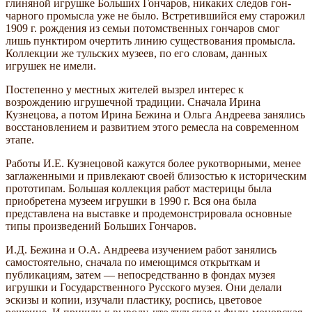
глиняной игрушке Больших Гончаров, никаких следов гон­
чарного промысла уже не было. Встре­тившийся ему старожил
1909 г. рожде­ния из семьи потомственных гончаров смог
лишь пунктиром очертить линию су­ществования промысла.
Коллекции же тульских музеев, по его словам, данных
игрушек не имели.
Постепенно у местных жителей вы­зрел интерес к
возрождению игрушеч­ной традиции. Сначала Ирина
Кузнецова, а потом Ирина Бежина и Ольга Андреева занялись
восстановлением и развитием этого ремесла на современном
этапе.
Работы И.Е. Кузнецовой кажутся более рукотворными, менее
заглаженными и привлекают своей близостью к истори­ческим
прототипам. Большая коллекция работ мастерицы была
приобретена музеем игрушки в 1990 г. Вся она была
представлена на выставке и продемон­стрировала основные
типы произведений Больших Гончаров.
И.Д. Бежина и О.А. Андреева изучением работ занялись
самостоятельно, сначала по имеющимся открыткам и
публикациям, затем — непосредстванно в фондах музея
игрушки и Государственного Русского му­зея. Они делали
эскизы и копии, изучали пластику, роспись, цветовое