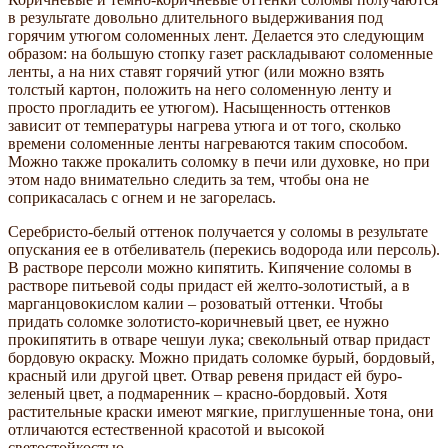
в результате довольно длительного выдерживания под
горячим утюгом соломенных лент. Делается это следующим
образом: на большую стопку газет раскладывают соломенные
ленты, а на них ставят горячий утюг (или можно взять
толстый картон, положить на него соломенную ленту и
просто прогладить ее утюгом). Насыщенность оттенков
зависит от температуры нагрева утюга и от того, сколько
времени соломенные ленты нагреваются таким способом.
Можно также прокалить соломку в печи или духовке, но при
этом надо внимательно следить за тем, чтобы она не
соприкасалась с огнем и не загорелась.
Серебристо-белый оттенок получается у соломы в результате
опускания ее в отбеливатель (перекись водорода или персоль).
В растворе персоли можно кипятить. Кипячение соломы в
растворе питьевой соды придаст ей желто-золотистый, а в
марганцовокислом калии – розоватый оттенки. Чтобы
придать соломке золотисто-коричневый цвет, ее нужно
прокипятить в отваре чешуи лука; свекольный отвар придаст
бордовую окраску. Можно придать соломке бурый, бордовый,
красный или другой цвет. Отвар ревеня придаст ей буро-
зеленый цвет, а подмаренник – красно-бордовый. Хотя
растительные краски имеют мягкие, приглушенные тона, они
отличаются естественной красотой и высокой
светостойкостью.