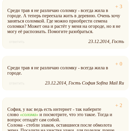
Среди трав я не различаю соломку - всегда жила в
городе. А теперь переехала жить в деревню. Очень хочу
заняться соломкой. Где можно приобрести семена
соломки? Может она и растёт у меня на огороде, но я не
могу её распознать. Помогите разобраться.
23.12.2014
Гость
ответить
Среди трав я не различаю соломку - всегда жила в
городе.
23.12.2014
Гость София Sofina Mail Ru
ответить
София, у вас ведь есть интернет - так наберите
слово
солома
и посмотрите, что это такое. Тогда и
вопрос отпадёт сам собой.
Солома - стебли злаков, оставшиеся после обмолота
зерна. Посадите на участке злаки, для поделок лучше