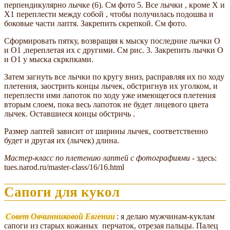
перпендикулярно лычке (6). См фото 5. Все лычки , кроме Х и
Х1 переплести между собой , чтобы получилась подошва и
боковые части лаптя. Закрепить скрепкой. См фото.
Сформировать пятку, возвращяя к мыску последние лычки О
и О1 ,переплетая их с другими. См рис. 3. Закрепить лычки О
и О1 у мыска скркпками.
Затем загнуть все лычки по кругу вниз, расправляя их по ходу
плетения, заострить концы лычек, обстригнув их уголком, и
переплести ими лапоток по ходу уже имеющегося плетения
вторым слоем, пока весь лапоток не будет лицевого цвета
лычек. Оставшиеся концы обстричь .
Размер лаптей зависит от ширины лычек, соответственно
будет и другая их (лычек) длина.
Мастер-класс по плетению лаптей с фотографиями
- здесь:
tues.narod.ru/master-class/16/16.html
Сапоги для кукол
Совет Овчинниковой Евгении
: я делаю мужчинам-куклам
сапоги из старых кожаных перчаток, отрезая пальцы. Палец