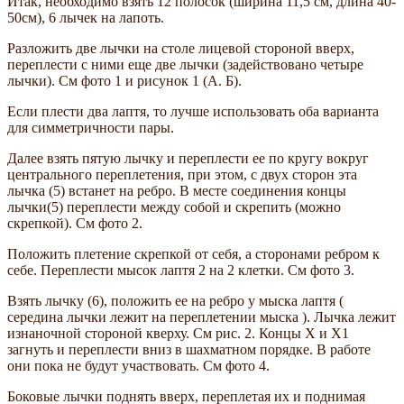
Итак, необходимо взять 12 полосок (ширина 11,5 см, длина 40-
50см), 6 лычек на лапоть.
Разложить две лычки на столе лицевой стороной вверх,
переплести с ними еще две лычки (задействовано четыре
лычки). См фото 1 и рисунок 1 (А. Б).
Если плести два лаптя, то лучше использовать оба варианта
для симметричности пары.
Далее взять пятую лычку и переплести ее по кругу вокруг
центрального переплетения, при этом, с двух сторон эта
лычка (5) встанет на ребро. В месте соединения концы
лычки(5) переплести между собой и скрепить (можно
скрепкой). См фото 2.
Положить плетение скрепкой от себя, а сторонами ребром к
себе. Переплести мысок лаптя 2 на 2 клетки. См фото 3.
Взять лычку (6), положить ее на ребро у мыска лаптя (
середина лычки лежит на переплетении мыска ). Лычка лежит
изнаночной стороной кверху. См рис. 2. Концы Х и Х1
загнуть и переплести вниз в шахматном порядке. В работе
они пока не будут участвовать. См фото 4.
Боковые лычки поднять вверх, переплетая их и поднимая