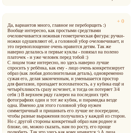
Да, вариантов много, главное не переборщить :)
Вообще интересно, как простыми средствами
очеловечивается неживая геометрическая фигура: ручки-
ножки одушевляют её, а головной убор очеловечивает, и
это перевоплощение очень нравится детям. Так же
наверно делались и первые куклы - повязал на полено
платочек - и уже человек перед тобой :)
С лицом тоже интересно, но здесь наверно лучше
спросить у ребёнка, как ему - лицо очень конкретизирует
образ (как любая дополнительная деталь), одновременно
сужая его, делая законченным, и уменьшается простор
для фантазии, пропадает всеохватность, а у кубика ещё и
четырёхликость сразу исчезнет, и тогда он потеряет 3/4
себя :) В верхнем ряду галереи на последних трёх
фотографиях один и тот же кубик, и пирамидка везде
одна. Именно для этого головной убор нужен
симметричный и пришивать его лучше не посередине,
чтобы разные выражения получались у каждой из сторон.
Но с другой стороны конкретный образ нам роднее и
ближе, он, можно сказать, нам по росту, его проще
полюбить. Так что здесь как кому нравится :) А лица ...