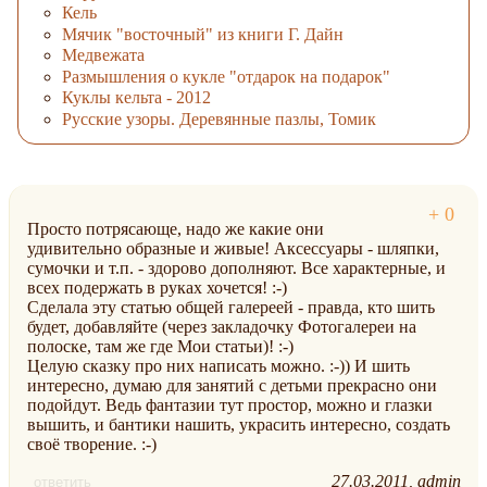
Кель
Мячик "восточный" из книги Г. Дайн
Медвежата
Размышления о кукле "отдарок на подарок"
Куклы кельта - 2012
Русские узоры. Деревянные пазлы, Томик
Просто потрясающе, надо же какие они
удивительно образные и живые! Аксессуары - шляпки,
сумочки и т.п. - здорово дополняют. Все характерные, и
всех подержать в руках хочется! :-)
Сделала эту статью общей галереей - правда, кто шить
будет, добавляйте (через закладочку Фотогалереи на
полоске, там же где Мои статьи)! :-)
Целую сказку про них написать можно. :-)) И шить
интересно, думаю для занятий с детьми прекрасно они
подойдут. Ведь фантазии тут простор, можно и глазки
вышить, и бантики нашить, украсить интересно, создать
своё творение. :-)
27.03.2011
admin
ответить