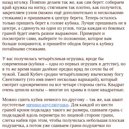
назад иголку. Помпон делаем так же, как сам берет: собираем
край кружка на нитку, стягиваем так плотно, как получится,
закрепляем узлом (можно ещё дополнительно и несколькими
стежками) и пришиваем к центру берета. Теперь осталось
только пришить берет к голове кубика. Лучше пришивать не в
центре, а сдвинуть на один из углов, тогда каждая из боковых
граней будет иметь разное выражение. Примерьте и
посмотрите сами, выберите то положение, которое вам
больше понравится, и пришейте ободок берета к кубику
потайными стежками.
У вас получилась четырёхликая игрушка, вроде бы
современная (кубики – одна из первых игрушек в детстве), но
в то же время наши далёкие предки вряд ли сочли бы её
чужой. Такой Кубич сродни четырёхликому языческому богу
Свентовиту (это имя имеет несколько вариаций), который
смотрит одновременно на все четыре стороны света. Квадрат
очень ценили кельты – многие их храмы в плане квадратные.
Можно сшить кубик немного по-другому – так же, как шьют
пустотелые
мячики-кругляпушки
. Для каждой из шести
граней кроим подкладку такого же размера, сшиваем грань с
подкладкой вдоль периметра по лицевой стороне грани,
слегка набив при этом, чтобы получилась небольшая плоская
подушечка, а потом уже сшиваем грани-подушечки по