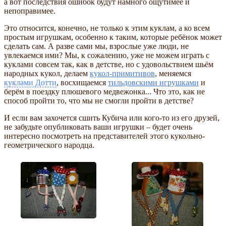
а вот последствия ошибок будут намного ощутимее и
непоправимее.
Это относится, конечно, не только к этим куклам, а ко всем
простым игрушкам, особенно к таким, которые ребёнок может
сделать сам. А разве сами мы, взрослые уже люди, не
увлекаемся ими? Мы, к сожалению, уже не можем играть с
куклами совсем так, как в детстве, но с удовольствием шьём
народных кукол, делаем
кукол-примитивов
, меняемся
куклами Дотти
, восхищаемся
тильдовскими игрушками
и
берём в поездку плюшевого медвежонка... Что это, как не
способ пройти то, что мы не смогли пройти в детстве?
И если вам захочется сшить Кубича или кого-то из его друзей,
не забудьте опубликовать ваши игрушки – будет очень
интересно посмотреть на представителей этого кукольно-
геометрического народца.