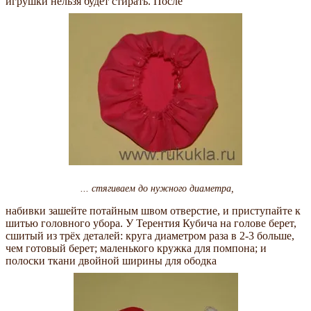
игрушки нельзя будет стирать. После
... стягиваем до нужного диаметра,
набивки зашейте потайным швом отверстие, и приступайте к
шитью головного убора. У Терентия Кубича на голове берет,
сшитый из трёх деталей: круга диаметром раза в 2-3 больше,
чем готовый берет; маленького кружка для помпона; и
полоски ткани двойной ширины для ободка