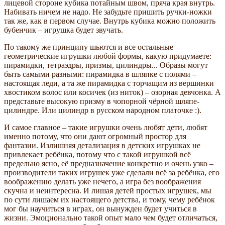
лицевой стороне кубика потайным швом, пряча края внутрь.
Набивать ничем не надо. Не забудьте пришить ручки-ножки
так же, как в первом случае. Внутрь кубика можно положить
бубенчик – игрушка будет звучать.
По такому же принципу шьются и все остальные
геометрические игрушки любой формы, какую придумаете:
пирамидки, тетраэдры, призмы, цилиндры... Образы могут
быть самыми разными: пирамидка в шляпке с полями –
настоящая леди, а та же пирамидка с торчащим из вершинки
хвостиком волос или косичек (из ниток) – озорная девчонка. А
представьте высокую призму в чопорной чёрной шляпе-
цилиндре. Или цилиндр в русском народном платочке :).
И самое главное – такие игрушки очень любят дети, любят
именно потому, что они дают огромный простор для
фантазии. Излишняя детализация в детских игрушках не
привлекает ребёнка, потому что с такой игрушкой всё
предельно ясно, её предназначение конкретно и очень узко –
производители таких игрушек уже сделали всё за ребёнка, его
воображению делать уже нечего, а игра без воображения
скучна и неинтересна. И лишая детей простых игрушек, мы
по сути лишаем их настоящего детства, и тому, чему ребёнок
мог бы научиться в играх, он вынужден будет учиться в
жизни. Эмоционально такой опыт мало чем будет отличаться,