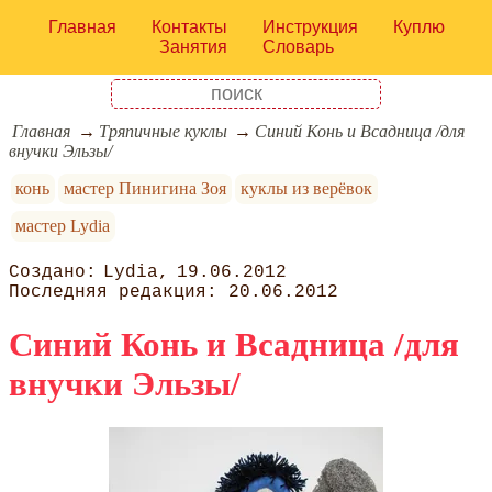
Главная
Контакты
Инструкция
Куплю
Занятия
Словарь
Главная
Тряпичные куклы
Синий Конь и Всадница /для
внучки Эльзы/
конь
мастер Пинигина Зоя
куклы из верёвок
мастер Lydia
Lydia
19.06.2012
20.06.2012
Синий Конь и Всадница /для
внучки Эльзы/