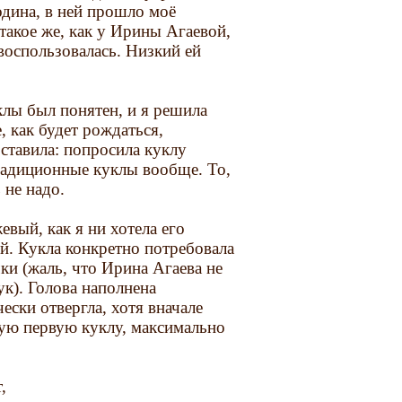
одина, в ней прошло моё
такое же, как у Ирины Агаевой,
воспользовалась. Низкий ей
лы был понятен, и я решила
, как будет рождаться,
ставила: попросила куклу
традиционные куклы вообще. То,
 не надо.
вый, как я ни хотела его
й. Кукла конкретно потребовала
чки (жаль, что Ирина Агаева не
ук). Голова наполнена
ески отвергла, хотя вначале
мую первую куклу, максимально
,