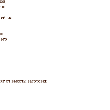
лов,
тно
сейчас
ую
 это
.
ят от высоты заготовки: