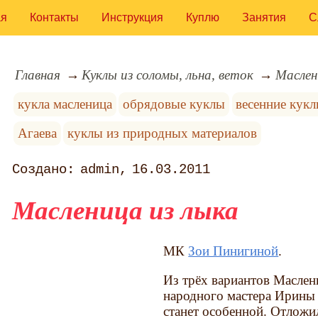
ая
Контакты
Инструкция
Куплю
Занятия
С
Главная
Куклы из соломы, льна, веток
Маслен
кукла масленица
обрядовые куклы
весенние кук
Агаева
куклы из природных материалов
admin
16.03.2011
Масленица из лыка
МК
Зои Пинигиной
.
Из трёх вариантов Маслени
народного мастера Ирины 
станет особенной. Отложил