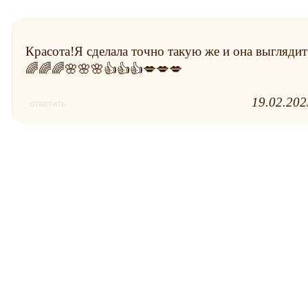
Красота!Я сделала точно такую же и она выгляди
🌈🌈🌈🌸🌸🌸👍👍👍💋💋💋
19.02.202
ответить