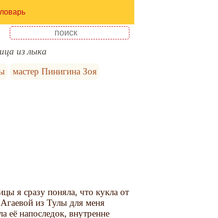
ловарь
ица из лыка
лы
мастер Пинигина Зоя
цы я сразу поняла, что кукла от
Агаевой из Тулы для меня
а её напоследок, внутренне