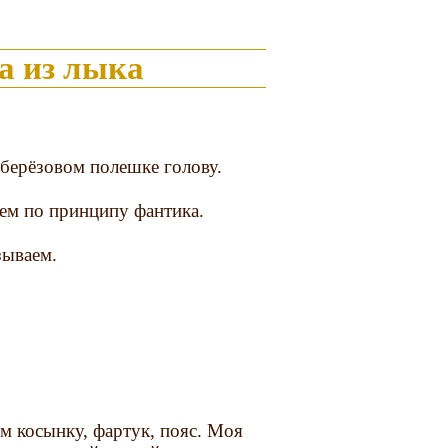
а из лыка
ерёзовом полешке голову.
уем по принципу фантика.
зываем.
м косынку, фартук, пояс. Моя