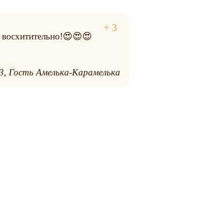
т восхитительно!😍😍😍
3
Гость Амелька-Карамелька