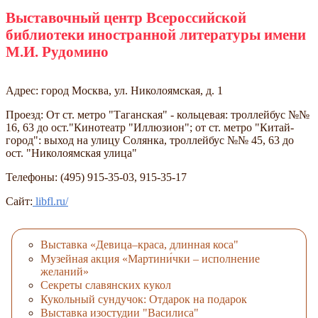
Выставочный центр Всероссийской
библиотеки иностранной литературы имени
М.И. Рудомино
Адрес: город Москва, ул. Николоямская, д. 1
Проезд: От ст. метро "Таганская" - кольцевая: троллейбус №№
16, 63 до ост."Кинотеатр "Иллюзион"; от ст. метро "Китай-
город": выход на улицу Солянка, троллейбус №№ 45, 63 до
ост. "Николоямская улица"
Телефоны: (495) 915-35-03, 915-35-17
Сайт:
libfl.ru/
Выставка «Девица–краса, длинная коса"
Музейная акция «Мартини́чки – исполнение
желаний»
Секреты славянских кукол
Кукольный сундучок: Отдарок на подарок
Выставка изостудии "Василиса"