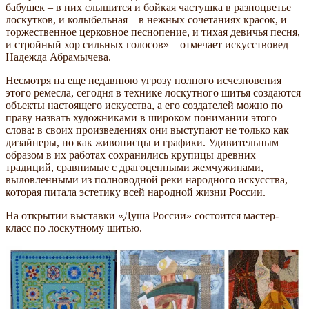
бабушек – в них слышится и бойкая частушка в разноцветье
лоскутков, и колыбельная – в нежных сочетаниях красок, и
торжественное церковное песнопение, и тихая девичья песня,
и стройный хор сильных голосов» – отмечает искусствовед
Надежда Абрамычева.
Несмотря на еще недавнюю угрозу полного исчезновения
этого ремесла, сегодня в технике лоскутного шитья создаются
объекты настоящего искусства, а его создателей можно по
праву назвать художниками в широком понимании этого
слова: в своих произведениях они выступают не только как
дизайнеры, но как живописцы и графики. Удивительным
образом в их работах сохранились крупицы древних
традиций, сравнимые с драгоценными жемчужинами,
выловленными из полноводной реки народного искусства,
которая питала эстетику всей народной жизни России.
На открытии выставки «Душа России» состоится мастер-
класс по лоскутному шитью.