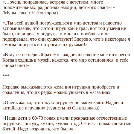
«…очень понравилась встреча с детством, много
положительных, радостных эмоций, детского счастья»
(Мурылевы, г.Н.Новгород).
«..Ты всей душой погружаешься в мир детства и радостно
вспоминаешь, что с этой игрушкой играл, вот той у меня не
было, но видела у подруг, а о многих вообще я и не
подозревала, что они существуют! Здорово, что в некоторые я
смогла поиграть и потрогать их руками!»
«В музее не первый раз. Но каждое посещение мне интересно!
Когда входишь в музей, кажется, что мир остановился, и тебе
снова 6 лет!»
***
Нередко высказываются желания игрушки приобрести и
сожаления, что их редко можно увидеть в магазинах.
«Очень жалко, что такую игрушку не выпускают. Надоели
китайские игрушки» (туристы из Сыктывкара)
«Наши дети в 60-70 годах имели прекрасные отечественные
игрушки - посуду, кухни, куклы и т.д. Сейчас только ядовитый
Китай. Надо возродить, что было».