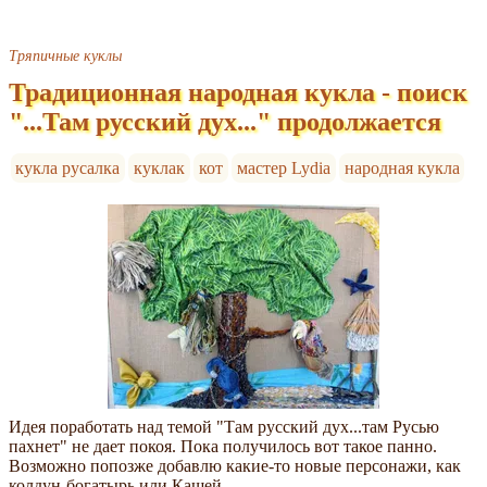
Тряпичные куклы
Традиционная народная кукла - поиск
"...Там русский дух..." продолжается
кукла русалка
куклак
кот
мастер Lydia
народная кукла
Идея поработать над темой "Там русский дух...там Русью
пахнет" не дает покоя. Пока получилось вот такое панно.
Возможно попозже добавлю какие-то новые персонажи, как
колдун-богатырь или Кащей.