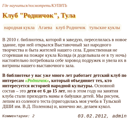
Где научиться/посмотреть/КУПИТЬ
Клуб "Родничок", Тула
народная кукла
Агаева
клуб Родничок
тульские куклы
В 2010 г. библиотека, которой я заведую, переселилась в новое
здание, при ней открылся Выставочный зал народного
творчества и быта жителей нашего села. Единственная не
сгоревшая на пожаре кукла Коляда (я доделывала ее в ту ночь)
настоятельно потребовала себе хоровод подружек и увела их в
витрины нашего выставочного зала.
В библиотеке у нас уже много лет работает детский клуб по
интересам
Родничок
, который объединяет тех, кто
интересуется историей народной культуры.
Основной
состав – это
дети от 6 до 15 лет
, но в этом году на занятия
клуба стали приходить мамы и бабушки детей. Мы рисуем,
лепим из соленого теста (пригодилась моя учеба в Тульской
ДШИ им. В.Д. Поленова) и, конечно же, делаем кукол.
03.02.2012
admin
Комментарии: 2