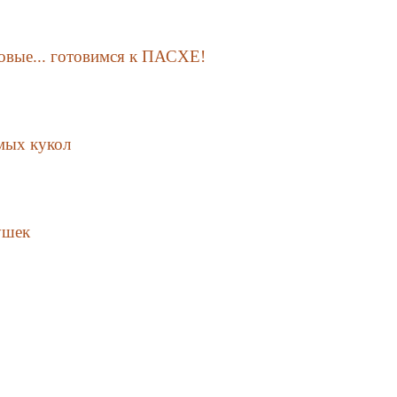
ковые... готовимся к ПАСХЕ!
мых кукол
ушек