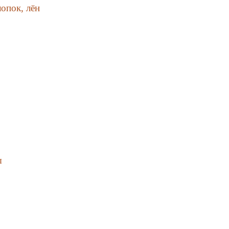
опок, лён
ы