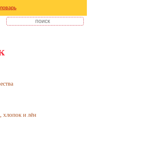
ловарь
к
ества
 хлопок и лён