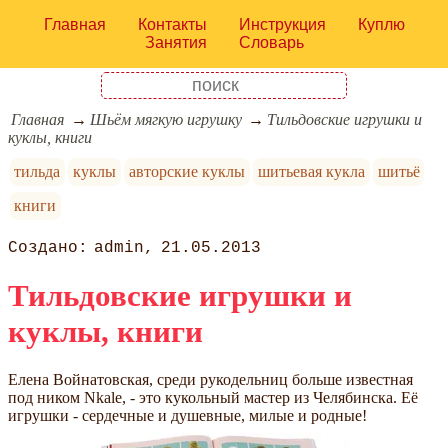
Главная
Контакты
Инструкция
Куплю
Занятия
Словарь
Главная
Шьём мягкую игрушку
Тильдовские игрушки и
куклы, книги
тильда
куклы
авторские куклы
шитьевая кукла
шитьё
книги
admin
21.05.2013
Тильдовские игрушки и
куклы, книги
Елена Войнатовская, среди рукодельниц больше известная
под ником Nkale, - это кукольный мастер из Челябинска. Её
игрушки - сердечные и душевные, милые и родные!