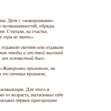
нки. Дети с «жаворонками»
ыло возвышенностей, обряды
е. Считали, на счастье,
е горя не знать».
 отдавали скотине или отдавали
так чтобы и лен твой высокий
 лен головастый был».
и
«Жаворонки прилетели, на
а это печенье крошили,
севальщик. Для этого в
о от возраста, вытаскивал себе
брасывал первые пригорошни