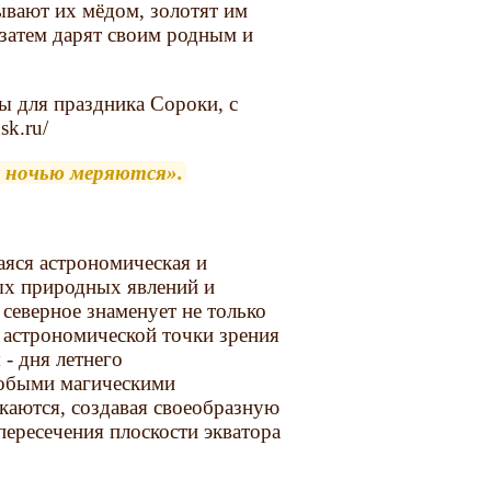
ывают их мёдом, золотят им
 затем дарят своим родным и
цы для праздника Сороки, с
sk.ru/
с ночью меряются».
аяся астрономическая и
ных природных явлений и
северное знаменует не только
 астрономической точки зрения
 - дня летнего
собыми магическими
екаются, создавая своеобразную
пересечения плоскости экватора