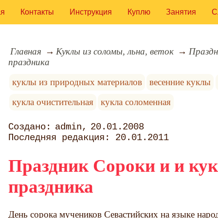
ая
Контакты
Инструкция
Куплю
Занятия
С
Главная
Куклы из соломы, льна, веток
Праздн
праздника
куклы из природных материалов
весенние куклы
кукла очистительная
кукла соломенная
admin
20.01.2008
20.01.2011
Праздник Сороки и и кук
праздника
День сорока мучеников Севастийских на языке народ