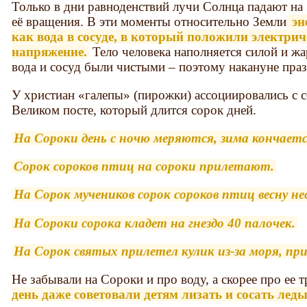
Только в дни равноденствий лучи Солнца падают на
её вращения. В эти моменты относительно Земли
эн
как вода в сосуде, в который положили электрич
напряжение.
Тело человека наполняется силой и ж
вода и сосуд были чистыми – поэтому накануне праз
У христиан «галепы» (пирожки) ассоциировались с 
Великом посте, который длится сорок дней.
На Сороки день с ночю меряются, зима кончаетс
Сорок сороков птиц на сороки прилетают.
На Сорок мучеников сорок сороков птиц весну не
На Сороки сорока кладет на гнездо 40 палочек.
На Сорок святых прилетел кулик из-за моря, прин
Не забывали на Сороки и про воду, а скорее про ее 
день даже советовали детям лизать и сосать лед