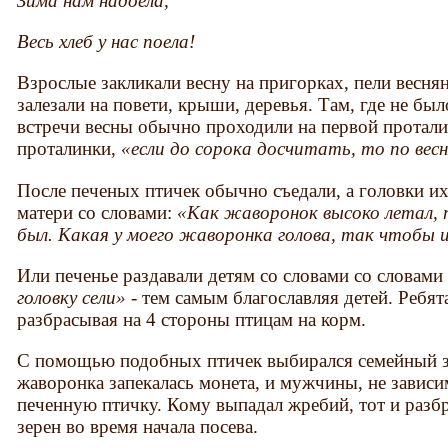
Зима нам надоела,
Весь хлеб у нас поела!
Взрослые закликали весну на пригорках, пели весня
залезали на повети, крыши, деревья. Там, где не б
встречи весны обычно проходили на первой проталин
проталинки,
«если до сорока досчитать, то по весн
После печеных птичек обычно съедали, а головки их
матери со словами:
«Как жаворонок высоко летал, 
был. Какая у моего жаворонка голова, так чтобы и
Или печенье раздавали детям со словами со словам
головку сели»
- тем самым благославляя детей. Ребят
разбрасывая на 4 стороны птицам на корм.
С помощью подобных птичек выбирался семейный за
жаворонка запекалась монета, и мужчины, не зависим
печенную птичку. Кому выпадал жребий, тот и раз
зерен во время начала посева.