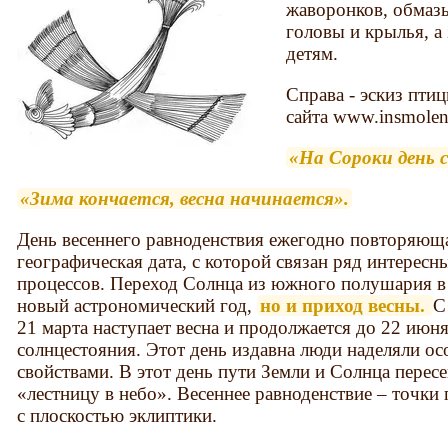
жаворонков, обмаз
головы и крылья, а
детям.
Справа - эскиз пти
сайта www.insmolen
«На Сороки день 
«Зима кончается, весна начинается».
День весеннего равноденствия ежегодно повторяющ
географическая дата, с которой связан ряд интерес
процессов. Переход Солнца из южного полушария в 
новый астрономический год,
но и приход весны.
С
21 марта наступает весна и продолжается до 22 июня
солнцестояния. Этот день издавна люди наделяли о
свойствами. В этот день пути Земли и Солнца перес
«лестницу в небо». Весеннее равноденствие – точки 
с плоскостью эклиптики.