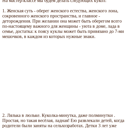
На мастер-классе мы будем делать следующих кукол:
1. Женская суть - оберег женского естества, женского лона,
сокровенного женского пространства, и главное -
деторождения. При желании она может быть оберегом всего
по-настоящему важного для женщины - уюта в доме, лада в
семье, достатка: к поясу куклы может быть привязано до 7-ми
мешочков, в каждом из которых нужные знаки.
2. Лялька в люльке. Куколка-минутка, даже полминутки .
Простая, но такая весёлая, ладная! Ею развлекали детей, когда
родители были заняты на сельхозработах. Детки 3 лет уже