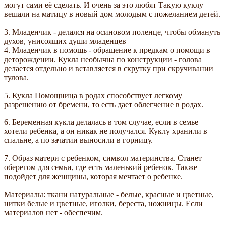
могут сами её сделать. И очень за это любят Такую куклу
вешали на матицу в новый дом молодым с пожеланием детей.
3. Младенчик - делался на осиновом поленце, чтобы обмануть
духов, унисоящих души младенцев
4. Младенчик в помощь - обращение к предкам о помощи в
деторождении. Кукла необычна по конструкции - голова
делается отдельно и вставляется в скрутку при скручивании
тулова.
5. Кукла Помощница в родах способствует легкому
разрешению от бремени, то есть дает облегчение в родах.
6. Беременная кукла делалась в том случае, если в семье
хотели ребенка, а он никак не получался. Куклу хранили в
спальне, а по зачатии выносили в горницу.
7. Образ матери с ребенком, символ материнства. Станет
оберегом для семьи, где есть маленький ребенок. Также
подойдет для женщины, которая мечтает о ребенке.
Материалы: ткани натуральные - белые, красные и цветные,
нитки белые и цветные, иголки, береста, ножницы. Если
материалов нет - обеспечим.