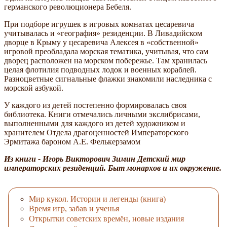
германского революционера Бебеля.
При подборе игрушек в игровых комнатах цесаревича
учитывалась и «география» резиденции. В Ливадийском
дворце в Крыму у цесаревича Алексея в «собственной»
игровой преобладала морская тематика, учитывая, что сам
дворец расположен на морском побережье. Там хранилась
целая флотилия подводных лодок и военных кораблей.
Разноцветные сигнальные флажки знакомили наследника с
морской азбукой.
У каждого из детей постепенно формировалась своя
библиотека. Книги отмечались личными экслибрисами,
выполненными для каждого из детей художником и
хранителем Отдела драгоценностей Императорского
Эрмитажа бароном А.Е. Фелькерзамом
Из книги - Игорь Викторович Зимин Детский мир
императорских резиденций. Быт монархов и их окружение.
Мир кукол. Истории и легенды (книга)
Время игр, забав и ученья
Открытки советских времён, новые издания