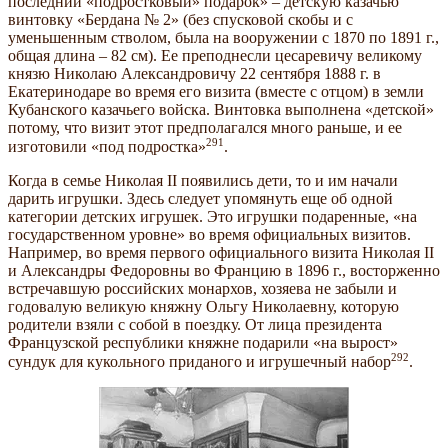
последний «подростковый» подарок» – детскую казачью
винтовку «Бердана № 2» (без спусковой скобы и с
уменьшенным стволом, была на вооружении с 1870 по 1891 г.,
общая длина – 82 см). Ее преподнесли цесаревичу великому
князю Николаю Александровичу 22 сентября 1888 г. в
Екатеринодаре во время его визита (вместе с отцом) в земли
Кубанского казачьего войска. Винтовка выполнена «детской»
потому, что визит этот предполагался много раньше, и ее
291
изготовили «под подростка»
.
Когда в семье Николая II появились дети, то и им начали
дарить игрушки. Здесь следует упомянуть еще об одной
категории детских игрушек. Это игрушки подаренные, «на
государственном уровне» во время официальных визитов.
Например, во время первого официального визита Николая II
и Александры Федоровны во Францию в 1896 г., восторженно
встречавшую российских монархов, хозяева не забыли и
годовалую великую княжну Ольгу Николаевну, которую
родители взяли с собой в поездку. От лица президента
Французской республики княжне подарили «на вырост»
292
сундук для кукольного приданого и игрушечный набор
.