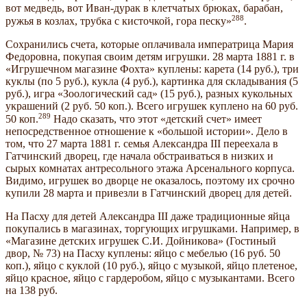
вот медведь, вот Иван-дурак в клетчатых брюках, барабан,
288
ружья в козлах, трубка с кисточкой, гора песку»
.
Сохранились счета, которые оплачивала императрица Мария
Федоровна, покупая своим детям игрушки. 28 марта 1881 г. в
«Игрушечном магазине Фохта» куплены: карета (14 руб.), три
куклы (по 5 руб.), кукла (4 руб.), картинка для складывания (5
руб.), игра «Зоологический сад» (15 руб.), разных кукольных
украшений (2 руб. 50 коп.). Всего игрушек куплено на 60 руб.
289
50 коп.
Надо сказать, что этот «детский счет» имеет
непосредственное отношение к «большой истории». Дело в
том, что 27 марта 1881 г. семья Александра III переехала в
Гатчинский дворец, где начала обстраиваться в низких и
сырых комнатах антресольного этажа Арсенального корпуса.
Видимо, игрушек во дворце не оказалось, поэтому их срочно
купили 28 марта и привезли в Гатчинский дворец для детей.
На Пасху для детей Александра III даже традиционные яйца
покупались в магазинах, торгующих игрушками. Например, в
«Магазине детских игрушек С.И. Дойникова» (Гостиный
двор, № 73) на Пасху куплены: яйцо с мебелью (16 руб. 50
коп.), яйцо с куклой (10 руб.), яйцо с музыкой, яйцо плетеное,
яйцо красное, яйцо с гардеробом, яйцо с музыкантами. Всего
на 138 руб.