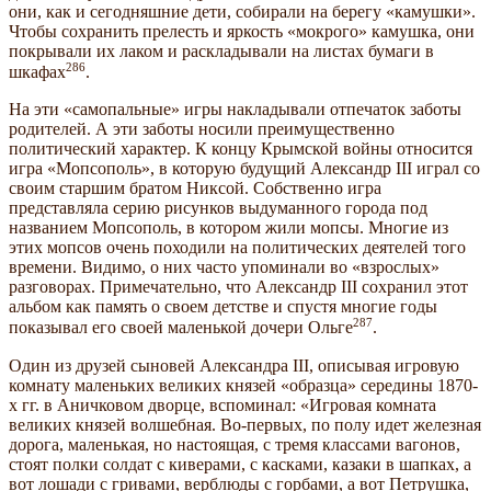
они, как и сегодняшние дети, собирали на берегу «камушки».
Чтобы сохранить прелесть и яркость «мокрого» камушка, они
покрывали их лаком и раскладывали на листах бумаги в
286
шкафах
.
На эти «самопальные» игры накладывали отпечаток заботы
родителей. А эти заботы носили преимущественно
политический характер. К концу Крымской войны относится
игра «Мопсополь», в которую будущий Александр III играл со
своим старшим братом Никсой. Собственно игра
представляла серию рисунков выдуманного города под
названием Мопсополь, в котором жили мопсы. Многие из
этих мопсов очень походили на политических деятелей того
времени. Видимо, о них часто упоминали во «взрослых»
разговорах. Примечательно, что Александр III сохранил этот
альбом как память о своем детстве и спустя многие годы
287
показывал его своей маленькой дочери Ольге
.
Один из друзей сыновей Александра III, описывая игровую
комнату маленьких великих князей «образца» середины 1870-
х гг. в Аничковом дворце, вспоминал: «Игровая комната
великих князей волшебная. Во-первых, по полу идет железная
дорога, маленькая, но настоящая, с тремя классами вагонов,
стоят полки солдат с киверами, с касками, казаки в шапках, а
вот лошади с гривами, верблюды с горбами, а вот Петрушка,