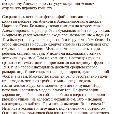
цесаревичу Алексею «по статусу» выделили «свою»
отдельную игровую комнату.
Сохранилось несколько фотографий и описание игровой
комнаты цесаревича Алексея в Александровском дворце
Царского Села. Большая угловая комната на втором этаже
Александровского дворца была буквально забита игрушками.
В одном из углов комнаты находилось возвышение – подиум.
Там был устроен уголок из детской и игрушечной мебели. Из
этого множества игрушек следует упомянуть золоченый стул
с музыкальным ящиком. Музыка начинала играть, когда
ребенок садился на стул. У подиума находилась стойка с
детскими ружьями. Там же хранилась настоящая ручная
граната системы Лишина, присланная наследнику с фронта в
1916 г. В игровой находились доспехи средневекового
рыцаря, индейское снаряжение – две пироги, луки, головной
убор и вигвам. Множество моделей было расставлено вдоль
стен: модель четырех трубного миноносца, модель
госпитального фургона, модель пулемета и пушки. Под
потолком крепились модели самолетов. На фотографии
хорошо видна большая собака из белого шерстяного плюша с
рыжими ушами, на колесах с механизмом. Это – подарок
наследнику от кайзера Германской империи Вильгельма II.
Имелись в комнате и игрушки с политическим подтекстом.
Один из клоунов-паяцев был изготовлен с лицом известного