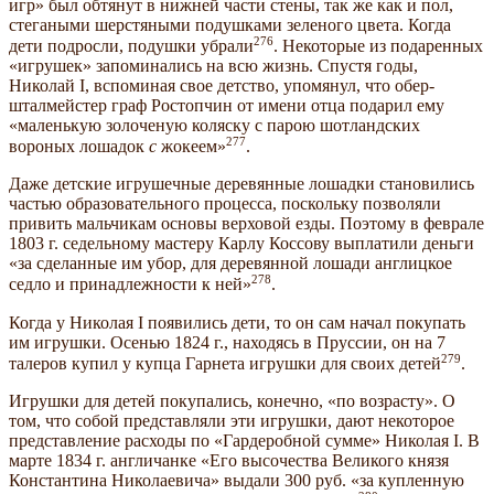
игр» был обтянут в нижней части стены, так же как и пол,
стегаными шерстяными подушками зеленого цвета. Когда
276
дети подросли, подушки убрали
. Некоторые из подаренных
«игрушек» запоминались на всю жизнь. Спустя годы,
Николай I, вспоминая свое детство, упомянул, что обер-
шталмейстер граф Ростопчин от имени отца подарил ему
«маленькую золоченую коляску с парою шотландских
277
вороных лошадок
с
жокеем»
.
Даже детские игрушечные деревянные лошадки становились
частью образовательного процесса, поскольку позволяли
привить мальчикам основы верховой езды. Поэтому в феврале
1803 г. седельному мастеру Карлу Коссову выплатили деньги
«за сделанные им убор, для деревянной лошади англицкое
278
седло и принадлежности к ней»
.
Когда у Николая I появились дети, то он сам начал покупать
им игрушки. Осенью 1824 г., находясь в Пруссии, он на 7
279
талеров купил у купца Гарнета игрушки для своих детей
.
Игрушки для детей покупались, конечно, «по возрасту». О
том, что собой представляли эти игрушки, дают некоторое
представление расходы по «Гардеробной сумме» Николая I. В
марте 1834 г. англичанке «Его высочества Великого князя
Константина Николаевича» выдали 300 руб. «за купленную