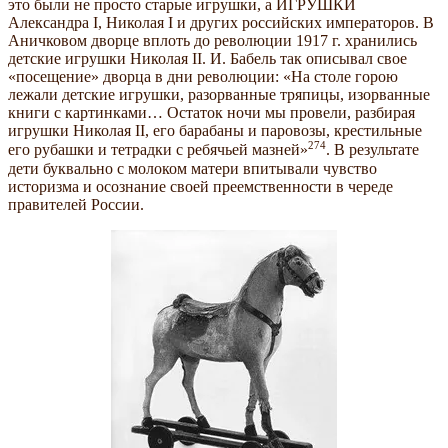
это были не просто старые игрушки, а ИГРУШКИ
Александра I, Николая I и других российских императоров. В
Аничковом дворце вплоть до революции 1917 г. хранились
детские игрушки Николая II. И. Бабель так описывал свое
«посещение» дворца в дни революции: «На столе горою
лежали детские игрушки, разорванные тряпицы, изорванные
книги с картинками… Остаток ночи мы провели, разбирая
игрушки Николая II, его барабаны и паровозы, крестильные
274
его рубашки и тетрадки с ребячьей мазней»
. В результате
дети буквально с молоком матери впитывали чувство
историзма и осознание своей преемственности в череде
правителей России.