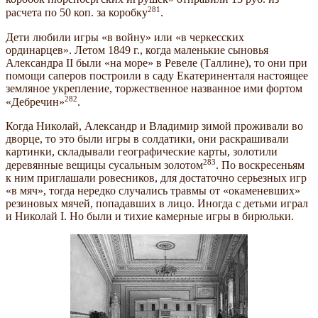
281
расчета по 50 коп. за коробку
.
Дети любили игры «в войну» или «в черкесских
ординарцев». Летом 1849 г., когда маленькие сыновья
Александра II были «на море» в Ревеле (Таллине), то они при
помощи саперов построили в саду Екатериненталя настоящее
земляное укрепление, торжественное названное ими фортом
282
«Дебречин»
.
Когда Николай, Александр и Владимир зимой проживали во
дворце, то это были игры в солдатики, они раскрашивали
картинки, складывали географические карты, золотили
283
деревянные вещицы сусальным золотом
. По воскресеньям
к ним приглашали ровесников, для достаточно серьезных игр
«в мяч», тогда нередко случались травмы от «окаменевших»
резиновых мячей, попадавших в лицо. Иногда с детьми играл
и Николай I. Но были и тихие камерные игры в бирюльки.