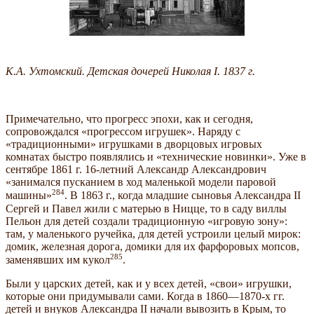
К.А. Ухтомский. Детская дочерей Николая I. 1837 г.
Примечательно, что прогресс эпохи, как и сегодня,
сопровождался «прогрессом игрушек». Наряду с
«традиционными» игрушками в дворцовых игровых
комнатах быстро появлялись и «технические новинки». Уже в
сентябре 1861 г. 16-летний Александр Александрович
«занимался пусканием в ход маленькой модели паровой
284
машины»
. В 1863 г., когда младшие сыновья Александра II
Сергей и Павел жили с матерью в Ницце, то в саду виллы
Пельон для детей создали традиционную «игровую зону»:
там, у маленького ручейка, для детей устроили целый мирок:
домик, железная дорога, домики для их фарфоровых мопсов,
285
заменявших им кукол
.
Были у царских детей, как и у всех детей, «свои» игрушки,
которые они придумывали сами. Когда в 1860—1870-х гг.
детей и внуков Александра II начали вывозить в Крым, то