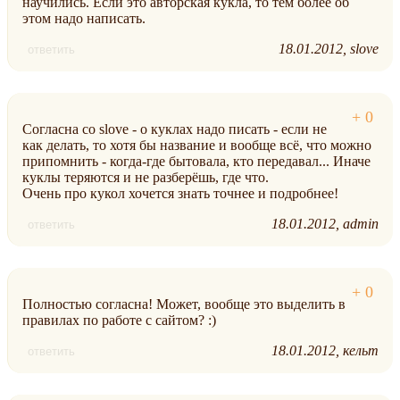
научились. Если это авторская кукла, то тем более об
этом надо написать.
18.01.2012
slove
ответить
Согласна со slove - о куклах надо писать - если не
как делать, то хотя бы название и вообще всё, что можно
припомнить - когда-где бытовала, кто передавал... Иначе
куклы теряются и не разберёшь, где что.
Очень про кукол хочется знать точнее и подробнее!
18.01.2012
admin
ответить
Полностью согласна! Может, вообще это выделить в
правилах по работе с сайтом? :)
18.01.2012
кельт
ответить