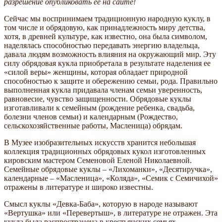
разрешение опубликовать её на сайте!
Сейчас мы воспринимаем традиционную народную куклу, в
том числе и обрядовую, как принадлежность миру детства,
хотя, в древней культуре, как известно, она была символом,
наделялась способностью передавать энергию владельца,
давала людям возможность влияния на окружающий мир. Эту
силу обрядовая кукла приобретала в результате наделения ее
«силой веры» женщины, которая обладает природной
способностью к защите и обережению семьи, рода. Правильно
выполненная кукла придавала членам семьи уверенность,
равновесие, чувство защищенности. Обрядовые куклы
изготавливали к семейным (рождение ребенка, свадьба,
болезни членов семьи) и календарным (Рождество,
сельскохозяйственные работы, Масленица) обрядам.
В Музее изобразительных искусств хранится небольшая
коллекция традиционных обрядовых кукол изготовленных
кировским мастером Семеновой Еленой Николаевной.
Семейные обрядовые куклы – «Лихоманки», «Десятиручка»,
календарные – «Масленица», «Коляда», «Семик с Семичихой»
отражены в литературе и широко известны.
Смысл куклы «Девка-Баба», которую в народе называют
«Вертушка» или «Перевертыш», в литературе не отражен. Эта
кукла была распространена в крестьянских семьях