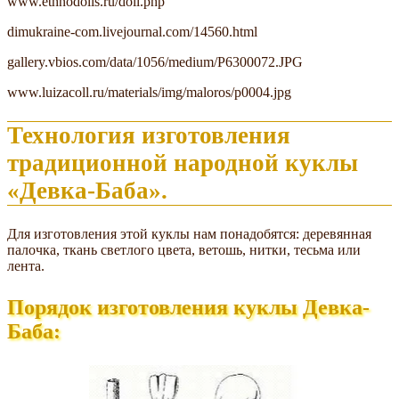
www.ethnodolls.ru/doll.php
dimukraine-com.livejournal.com/14560.html
gallery.vbios.com/data/1056/medium/P6300072.JPG
www.luizacoll.ru/materials/img/maloros/p0004.jpg
Технология изготовления
традиционной народной куклы
«Девка-Баба».
Для изготовления этой куклы нам понадобятся: деревянная
палочка, ткань светлого цвета, ветошь, нитки, тесьма или
лента.
Порядок изготовления куклы Девка-
Баба: