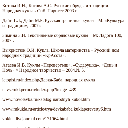
Котова И.Н., Котова А.С. Русские обряды и традиции.
Народная кукла - Спб. Паритет 2003 г.
Дайн Г.Л., Дайн М.Б. Русская тряпичная кукла – М: «Культура
и традиции», 2007г.
Зимина З.И. Текстильные обрядовые куклы – М: Ладога-100,
2007г.
Выхристюк О.И. Кукла. Школа материнства – Русский дом
народных традиций «КрАсота».
Агаева И.В. Куклы «Перевертыш», «Сударушка», «День и
Ночь» // Народное творчество – 2004.№ 5.
letopisi.ru/index.php/Девка-Баба, народная кукла
navseruki.perm.ru/index.php?image=439
www.novolavka.ru/katalog-narodnyh-kukol.htm
www.rukukla.ru/article/trya/devkababa kuklapereverty6.htm
vokina.livejournal.com/131964.html