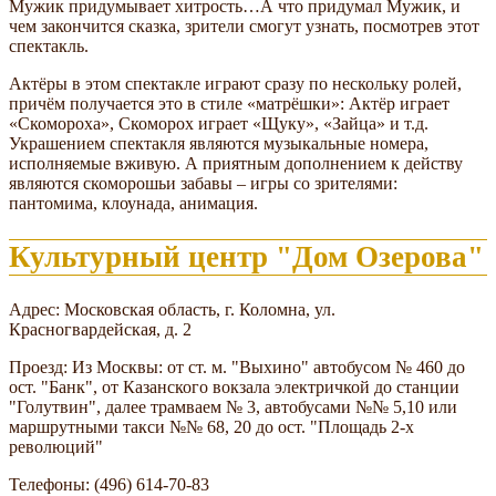
Мужик придумывает хитрость…А что придумал Мужик, и
чем закончится сказка, зрители смогут узнать, посмотрев этот
спектакль.
Актёры в этом спектакле играют сразу по нескольку ролей,
причём получается это в стиле «матрёшки»: Актёр играет
«Скомороха», Скоморох играет «Щуку», «Зайца» и т.д.
Украшением спектакля являются музыкальные номера,
исполняемые вживую. А приятным дополнением к действу
являются скоморошьи забавы – игры со зрителями:
пантомима, клоунада, анимация.
Культурный центр "Дом Озерова"
Адрес: Московская область, г. Коломна, ул.
Красногвардейская, д. 2
Проезд: Из Москвы: от ст. м. "Выхино" автобусом № 460 до
ост. "Банк", от Казанского вокзала электричкой до станции
"Голутвин", далее трамваем № 3, автобусами №№ 5,10 или
маршрутными такси №№ 68, 20 до ост. "Площадь 2-х
революций"
Телефоны: (496) 614-70-83