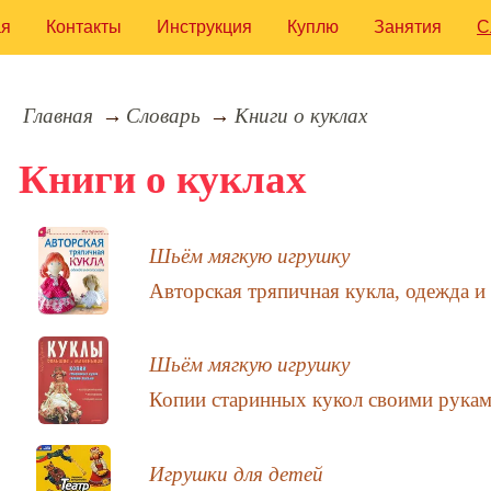
ая
Контакты
Инструкция
Куплю
Занятия
С
Главная
Словарь
Книги о куклах
Книги о куклах
Шьём мягкую игрушку
Авторская тряпичная кукла, одежда и
Шьём мягкую игрушку
Копии старинных кукол своими рукам
Игрушки для детей