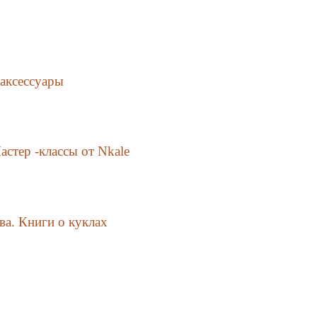
 аксессуары
астер -классы от Nkale
а. Книги о куклах