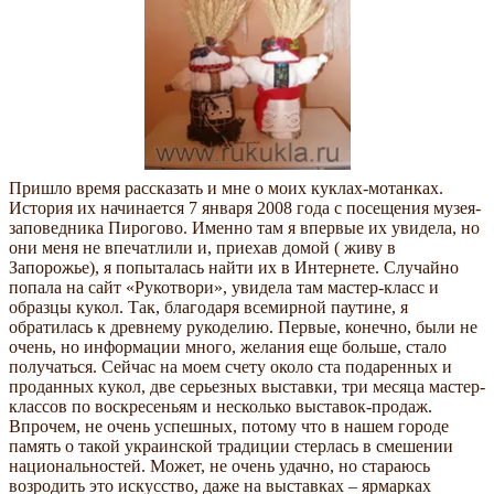
Пришло время рассказать и мне о моих куклах-мотанках.
История их начинается 7 января 2008 года с посещения музея-
заповедника Пирогово. Именно там я впервые их увидела, но
они меня не впечатлили и, приехав домой ( живу в
Запорожье), я попыталась найти их в Интернете. Случайно
попала на сайт «Рукотвори», увидела там мастер-класс и
образцы кукол. Так, благодаря всемирной паутине, я
обратилась к древнему рукоделию. Первые, конечно, были не
очень, но информации много, желания еще больше, стало
получаться. Сейчас на моем счету около ста подаренных и
проданных кукол, две серьезных выставки, три месяца мастер-
классов по воскресеньям и несколько выставок-продаж.
Впрочем, не очень успешных, потому что в нашем городе
память о такой украинской традиции стерлась в смешении
национальностей. Может, не очень удачно, но стараюсь
возродить это искусство, даже на выставках – ярмарках