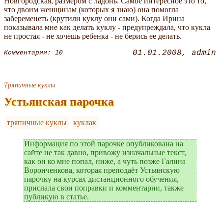
Новгородская, размером с ладонь. Самое интересное это то,
что двоим женщинам (которых я знаю) она помогла
забеременеть (крутили куклу они сами). Когда Ирина
показывала мне как делать куклу - предупреждала, что кукла
не простая - не хочешь ребенка - не берись ее делать.
01.01.2008
admin
Комментарии: 10
Тряпичные куклы
Устьянская парочка
тряпичные куклы
куклак
Информация по этой парочке опубликована на
сайте не так давно, привожу изначальные текст,
как он ко мне попал, ниже, а чуть позже Галина
Воронченкова, которая преподаёт Устьянскую
парочку на курсах дистанционного обучения,
прислала свои поправки и комментарии, также
публикую в статье.