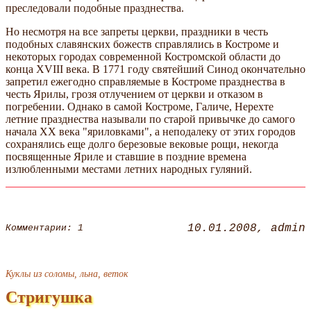
преследовали подобные празднества.
Но несмотря на все запреты церкви, праздники в честь
подобных славянских божеств справлялись в Костроме и
некоторых городах современной Костромской области до
конца XVIII века. В 1771 году святейший Синод окончательно
запретил ежегодно справляемые в Костроме празднества в
честь Ярилы, грозя отлучением от церкви и отказом в
погребении. Однако в самой Костроме, Галиче, Нерехте
летние празднества называли по старой привычке до самого
начала XX века "яриловками", а неподалеку от этих городов
сохранялись еще долго березовые вековые рощи, некогда
посвященные Яриле и ставшие в поздние времена
излюбленными местами летних народных гуляний.
10.01.2008
admin
Комментарии: 1
Куклы из соломы, льна, веток
Стригушка