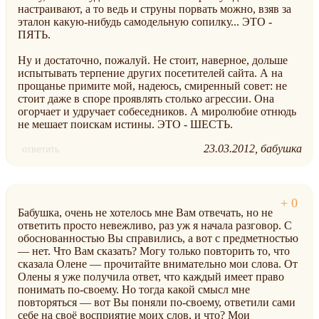
настраивают, а то ведь и струны порвать можно, взяв за
эталон какую-нибудь самодельную сопилку... ЭТО -
ПЯТЬ.
Ну и достаточно, пожалуй. Не стоит, наверное, дольше
испытывать терпение других посетителей сайта. А на
прощанье примите мой, надеюсь, смиренный совет: не
стоит даже в споре проявлять столько агрессии. Она
огорчает и удручает собеседников. А миролюбие отнюдь
не мешает поискам истины. ЭТО - ШЕСТЬ.
23.03.2012
бабушка
ответить
Бабушка, очень не хотелось мне Вам отвечать, но не
ответить просто невежливо, раз уж я начала разговор. С
обоснованностью Вы справились, а вот с предметностью
— нет. Что Вам сказать? Могу только повторить то, что
сказала Олене — прочитайте внимательно мои слова. От
Олены я уже получила ответ, что каждый имеет право
понимать по-своему. Но тогда какой смысл мне
повторяться — вот Вы поняли по-своему, ответили сами
себе на своё восприятие моих слов, и что? Мои