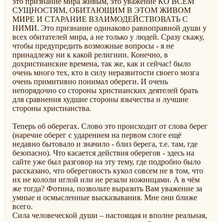
это признание мира живым, это уважение КО ВСЕМ
СУЩНОСТЯМ, ОБИТАЮЩИМ В ЭТОМ ЖИВОМ
МИРЕ И СТАРАНИЕ ВЗАИМОДЕЙСТВОВАТЬ С
НИМИ. Это признание одинаково равноправной души у
всех обитателей мира, а не только у людей. Сразу скажу,
чтобы предупредить возможные вопросы - я не
принадлежу ни к какой религиии. Конечно, в
дохристианские времена, так же, как и сейчас! было
очень много тех, кто в силу неразвитости своего мозга
очень примитивно понимал обереги. И очень
непорядочно со стороны христианских деятелей брать
для сравнения худшие стороны язычества и лучшие
стороны христианства.
Теперь об оберегах. Слово это происходит от слова берег
(наречие оберег с ударением на первом слоге ещё
недавно бытовало и значило - близ берега, т.е. там, где
безопасно). Что касается действия оберегов - здесь на
сайте уже был разговор на эту тему, где подробно было
рассказано, что обереговость кукол совсем не в том, что
их не кололи иглой или не резали ножницами. А в чём
же тогда? Фотина, позвольте выразить Вам уважение за
умные и осмысленные высказывания. Мне они ближе
всего.
Сила человеческой души – настоящая и вполне реальная,