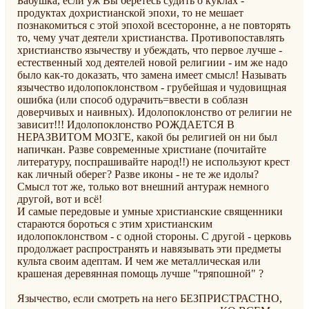
Бабушка, если уж Вы берётесь судить о куклах -
продуктах дохристианской эпохи, то не мешает
познакомиться с этой эпохой всесторонне, а не повторять
то, чему учат деятели христианства. Противопоставлять
христианство язычеству и убеждать, что первое лучше -
естественный ход деятелей новой религиии - им же надо
было как-то доказать, что замена имеет смысл! Называть
язычество идолопоклонством - грубейшая и чудовищная
ошибка (или способ одурачить=ввести в соблазн
доверчивых и наивных). Идолопоклонство от религии не
зависит!!! Идолопоклонство РОЖДАЕТСЯ В
НЕРАЗВИТОМ МОЗГЕ, какой бы религией он ни был
напичкан. Разве современные христиане (почитайте
литературу, поспрашивайте народ!!) не используют крест
как личный оберег? Разве иконы - не те же идолы?
Смысл тот же, только вот внешний антураж немного
другой, вот и всё!
И самые передовые и умные христианские священники
стараются бороться с этим христианским
идолопоклонством - с одной стороны. С другой - церковь
продолжает распространять и навязывать эти предметы
культа своим адептам. И чем же металлическая или
крашеная деревянная помощь лучше "тряпошной" ?
Язычество, если смотреть на него БЕЗПРИСТРАСТНО,