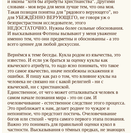
и иконы "хотя бы атрибуты христианства". Другими
словами - моя вера для меня лучше тем, что она моя.
Такая позиция понятна для "рядового верующего", но
для УБЕЖДЁННО ВЕРУЮЩЕГО, не говоря уж о
безпристрастном исследователе, этого
НЕДОСТАТОЧНО. Нужны более сильные обоснования.
И высказывания Фотины вызывают у меня уважение
именно тем, что они предметны и обоснованны - а это
всего ценнее для любой дискуссии.
Вернёмся к теме беседы. Кукла родом из язычества, это
известно. И если уж браться за оценку куклы как
языческого атрибута, то надо ясно понимать, что такое
это самое язычество, иначе неизбежны искажения и
ошибки. Я пишу как раз о том, что влияние куклы на
человека не связано ни с какой религией - ни с
языческой, ни с христианской.
Единственное, от чего может отталкиваться человек в
самом начале познания мира - это он сам. И
очеловечивание - естественное следствие этого процесса.
Это приближает к нам, делает роднее то чуждое и
непонятное, что предстоит постичь. Очеловечивание
богов или стихий - черта самого первого этапа познания.
Важно это понимать для правильной оценки кукол в
частности. Высказывания о тёмных предках, не знающих