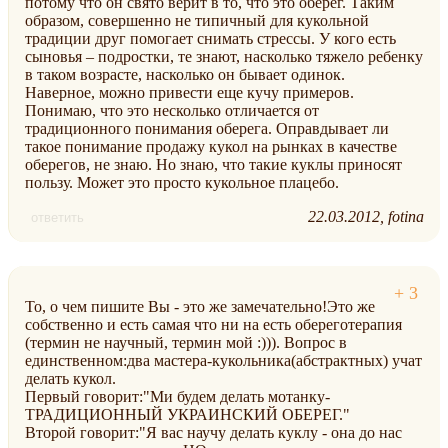
потому что он свято верит в то, что это оберег. Таким
образом, совершенно не типичный для кукольной
традиции друг помогает снимать стрессы. У кого есть
сыновья – подростки, те знают, насколько тяжело ребенку
в таком возрасте, насколько он бывает одинок.
Наверное, можно привести еще кучу примеров.
Понимаю, что это несколько отличается от
традиционного понимания оберега. Оправдывает ли
такое понимание продажу кукол на рынках в качестве
оберегов, не знаю. Но знаю, что такие куклы приносят
пользу. Может это просто кукольное плацебо.
22.03.2012
fotina
ответить
То, о чем пишите Вы - это же замечательно!Это же
собственно и есть самая что ни на есть обереготерапия
(термин не научный, термин мой :))). Вопрос в
единственном:два мастера-кукольника(абстрактных) учат
делать кукол.
Первый говорит:"Ми будем делать мотанку-
ТРАДИЦИОННЫЙ УКРАИНСКИЙ ОБЕРЕГ."
Второй говорит:"Я вас научу делать куклу - она до нас