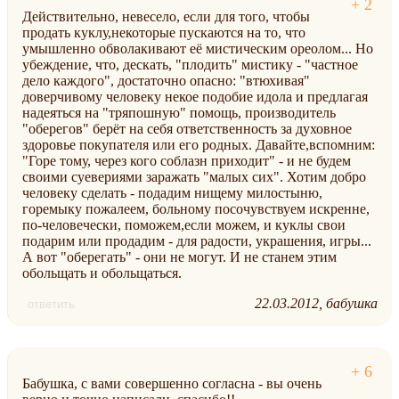
Действительно, невесело, если для того, чтобы
продать куклу,некоторые пускаются на то, что
умышленно обволакивают её мистическим ореолом... Но
убеждение, что, дескать, "плодить" мистику - "частное
дело каждого", достаточно опасно: "втюхивая"
доверчивому человеку некое подобие идола и предлагая
надеяться на "тряпошную" помощь, производитель
"оберегов" берёт на себя ответственность за духовное
здоровье покупателя или его родных. Давайте,вспомним:
"Горе тому, через кого соблазн приходит" - и не будем
своими суевериями заражать "малых сих". Хотим добро
человеку сделать - подадим нищему милостыню,
горемыку пожалеем, больному посочувствуем искренне,
по-человечески, поможем,если можем, и куклы свои
подарим или продадим - для радости, украшения, игры...
А вот "оберегать" - они не могут. И не станем этим
обольщать и обольщаться.
22.03.2012
бабушка
ответить
Бабушка, с вами совершенно согласна - вы очень