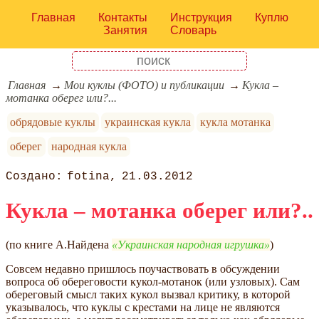
Главная
Контакты
Инструкция
Куплю
Занятия
Словарь
Главная
Мои куклы (ФОТО) и публикации
Кукла –
мотанка оберег или?...
обрядовые куклы
украинская кукла
кукла мотанка
оберег
народная кукла
fotina
21.03.2012
Кукла – мотанка оберег или?..
(по книге А.Найдена
Украинская народная игрушка
)
Совсем недавно пришлось поучаствовать в обсуждении
вопроса об обереговости кукол-мотанок (или узловых). Сам
обереговый смысл таких кукол вызвал критику, в которой
указывалось, что куклы с крестами на лице не являются