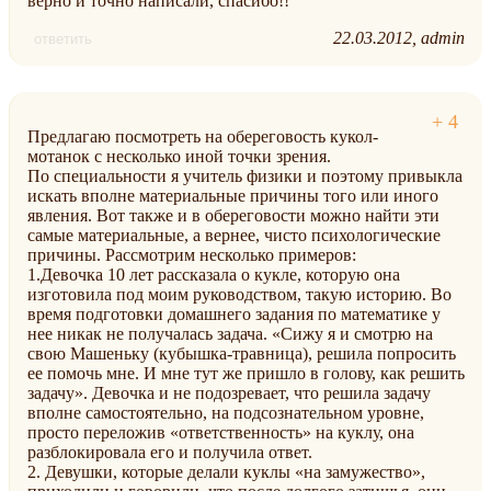
верно и точно написали, спасибо!!
22.03.2012
admin
ответить
Предлагаю посмотреть на обереговость кукол-
мотанок с несколько иной точки зрения.
По специальности я учитель физики и поэтому привыкла
искать вполне материальные причины того или иного
явления. Вот также и в обереговости можно найти эти
самые материальные, а вернее, чисто психологические
причины. Рассмотрим несколько примеров:
1.Девочка 10 лет рассказала о кукле, которую она
изготовила под моим руководством, такую историю. Во
время подготовки домашнего задания по математике у
нее никак не получалась задача. «Сижу я и смотрю на
свою Машеньку (кубышка-травница), решила попросить
ее помочь мне. И мне тут же пришло в голову, как решить
задачу». Девочка и не подозревает, что решила задачу
вполне самостоятельно, на подсознательном уровне,
просто переложив «ответственность» на куклу, она
разблокировала его и получила ответ.
2. Девушки, которые делали куклы «на замужество»,