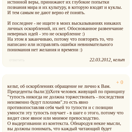
истинной веры, принижают их глубокие попытки
познания мира и их культуру, в которую входят и куклы.
И тем самым не дают верно её понять.
И последнее - не ищите в моих высказываниях никаких
личных оскорблений, их нет. Обоснованное развенчание
неверных идей - это не оскорбление :)
На этом я заканчиваю, потому что повторять то, что
написано или исправлять ошибки невнимательного
понимания нет желания и времени :)
22.03.2012
кельт
ответить
кельт, об оскорблениях обращение не лично к Вам.
Прецеденты были:)))Хотя человек живущий по принципу
"тупость никогда не должна торжествовать - последствия
неизменно будут плохими",то есть явно
противопоставляя себя чьей то тупости и с позиции
умности эту тупость поучает - в шаге о этого, потому что
видит свое явное или мнимое превосходство.
О выдергивании из контекста. Обнародуя некие мысли,
вы должны понимать, что каждый читающий будет