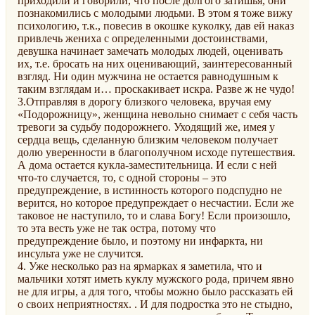
приходили и говорили, что после долгого затишья, они
познакомились с молодыми людьми. В этом я тоже вижу
психологию, т.к., повесив в окошке куколку, дав ей наказ
привлечь жениха с определенными достоинствами,
девушка начинает замечать молодых людей, оценивать
их, т.е. бросать на них оценивающий, заинтересованный
взгляд. Ни один мужчина не остается равнодушным к
таким взглядам и… проскакивает искра. Разве ж не чудо!
3.Отправляя в дорогу близкого человека, вручая ему
«Подорожницу», женщина невольно снимает с себя часть
тревоги за судьбу подорожнего. Уходящий же, имея у
сердца вещь, сделанную близким человеком получает
долю уверенности в благополучном исходе путешествия.
А дома остается кукла-заместительница. И если с ней
что-то случается, то, с одной стороны – это
предупреждение, в истинность которого подспудно не
верится, но которое предупреждает о несчастии. Если же
таковое не наступило, то и слава Богу! Если произошло,
то эта весть уже не так остра, потому что
предупреждение было, и поэтому ни инфаркта, ни
инсульта уже не случится.
4. Уже несколько раз на ярмарках я заметила, что и
мальчики хотят иметь куклу мужского рода, причем явно
не для игры, а для того, чтобы можно было рассказать ей
о своих неприятностях. . И для подростка это не стыдно,