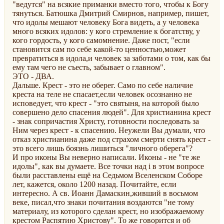
"ведутся" на всякие приманки вместо того, чтобы к Богу
тянуться. Батюшка Дмитрий Смирнов, например, пишет,
что идолы мешают человеку Бога видеть, а у человека
много всяких идолов: у кого стремление к богатству, у
кого гордость, у кого самомнение. Даже пост, "если
становится сам по себе какой-то ценностью,может
превратиться в идола,и человек за заботами о том, как бы
ему там чего не съесть, забывает о главном".
ЭТО - ДВА.
Дальше. Крест - это не оберег. Само по себе наличие
креста на теле не спасает,если человек осознанно не
исповедует, что крест - "это святыня, на которой было
совершено дело спасения людей". Для христианина крест
- знак сопричастия Христу, готовности последовать за
Ним через крест - к спасению. Неужели Вы думали, что
отказ христианина даже под страхом смерти снять крест -
это всего лишь боязнь лишиться "личного оберега"?
И про иконы Вы неверно написали. Иконы - не "те же
идолы", как вы думаете. Все точки над i в этом вопросе
были расставлены ещё на Седьмом Вселенском Соборе
лет, кажется, около 1200 назад. Почитайте, если
интересно. А св. Иоанн Дамаскин,живший в восьмом
веке, писал,что знаки почитания воздаются "не тому
материалу, из которого сделан крест, но изображаемому
крестом Распятию Христову". То же говорится и об