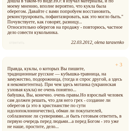
дошла в таком-то виде.НО: я изучал материалы, и по
моему мнению, вполне вероятно, что кукла была
оберегом. Давайте с вами попробуем восстановить,
реконструировать, пофантазировать, как это могло быть."
Почувствуете, как говорят, разницу...
Относительно оберегов на продажу - повторюсь, частное
дело совести кукольника.
22.03.2012
olena tarasenko
ответить
Правда, куклы, о которых Вы пишите,
традиционные русские — кубышка-травница, на
замужество, подорожница, (тогда и спрос другой, а здесь
я некомпетентна). При чем здесь мотанка (украинская
узловая кукла) не очень понятно...
бабушка, Вы, конечно. очень правы.Но взрослый человек
сам должен решать, что для него грех - создание ли
оберегов (а это в христианстве по сути
идолопоклонничество), обман ли покупателей,
соблазнение ли суевериями...и быть готовым ответить, в
первую очередь перед людьми...а перед Богом - это уже
не наше, простите, дело...