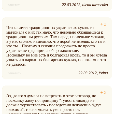
22.03.2012
olena tarasenko
ответить
Что касается традиционных украинских кукол, то
материала о них так мало, что невольно обращаешься к
традиционным русским. Там народы поменьше мешали,
а у нас столько намешано, что порой не знаешь, кто ты и
что ты... Поэтому я склонна продолжать не просто
украинские традиции, а общеславянские.
Поскольку во мне есть и болгарская кровь, то я бы хотела
узнать и о народных болгарских куклах, но пока мне это
не удалось.
22.03.2012
fotina
ответить
Эх, долго я думала не встревать в этот разговор, но
поскольку живу по принципу "тупость никогда не
должна торжествовать - последствия неизменно будут
плохими", то сил молчать уже просто нет.