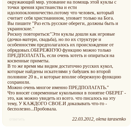
окружающий мир. упование на помощь этой куклы с
точки зрения христианства и ести
идолопоклонничество.потому что человек, который
считает себя христианином, уповает только на Бога.
Вы пишите "Раз есть русские обереги, должны быть и
украинские."
Рискну повториться:"Эти куклы дошли как игровые
(дочки-матери, свадьба), но по их структуре и
особенностям предполагалось их происхождение от
обрядовых.ОБЕРЕЖНУЮ функцию можно только
ПРЕДПОЛАГАТЬ, если очень хотеть и опираться на
косвенные приметы.
В то же время мы видим достаточно русских кукол,
которые найдены искателями у бабушек во второй
половине 20 в., и которые вполне обережную функцию
сохранили.
Можно очень многое именно ПРЕДПОЛАГАТЬ."
Что вносят современные кукольники в понятие ОБЕРЕГ -
это, как можно увидеть из всего. что писалось на эту
тему, У КАЖДОГО СВОЕ.И доказывать что-то -
бесполезно...Пробовала.
22.03.2012
olena tarasenko
ответить