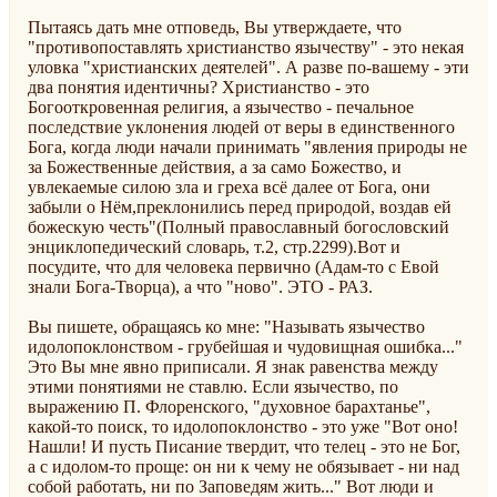
Пытаясь дать мне отповедь, Вы утверждаете, что
"противопоставлять христианство язычеству" - это некая
уловка "христианских деятелей". А разве по-вашему - эти
два понятия идентичны? Христианство - это
Богооткровенная религия, а язычество - печальное
последствие уклонения людей от веры в единственного
Бога, когда люди начали принимать "явления природы не
за Божественные действия, а за само Божество, и
увлекаемые силою зла и греха всё далее от Бога, они
забыли о Нём,преклонились перед природой, воздав ей
божескую честь"(Полный православный богословский
энциклопедический словарь, т.2, стр.2299).Вот и
посудите, что для человека первично (Адам-то с Евой
знали Бога-Творца), а что "ново". ЭТО - РАЗ.
Вы пишете, обращаясь ко мне: "Называть язычество
идолопоклонством - грубейшая и чудовищная ошибка..."
Это Вы мне явно приписали. Я знак равенства между
этими понятиями не ставлю. Если язычество, по
выражению П. Флоренского, "духовное барахтанье",
какой-то поиск, то идолопоклонство - это уже "Вот оно!
Нашли! И пусть Писание твердит, что телец - это не Бог,
а с идолом-то проще: он ни к чему не обязывает - ни над
собой работать, ни по Заповедям жить..." Вот люди и