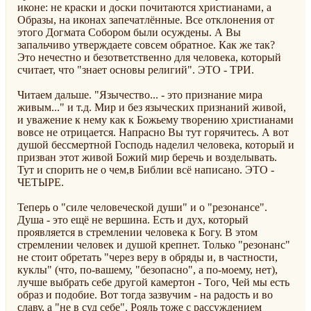
иконе: не краски и доски почитаются христианами, а
Образы, на иконах запечатлённые. Все отклонения от
этого Догмата Собором были осуждены. А Вы
запальчиво утверждаете совсем обратное. Как же так?
Это нечестно и безответственно для человека, который
считает, что "знает основы религий". ЭТО - ТРИ.
Читаем дальше. "Язычество... - это признание мира
живым..." и т.д. Мир и без языческих признаний живой,
и уважение к нему как к Божьему творению христианами
вовсе не отрицается. Напрасно Вы тут горячитесь. А вот
душой бессмертной Господь наделил человека, который и
призван этот живой Божий мир беречь и возделывать.
Тут и спорить не о чем,в Библии всё написано. ЭТО -
ЧЕТЫРЕ.
Теперь о "силе человеческой души" и о "резонансе".
Душа - это ещё не вершина. Есть и дух, который
проявляется в стремлении человека к Богу. В этом
стремлении человек и душой крепнет. Только "резонанс"
не стоит обретать "через веру в обряды и, в частности,
куклы" (что, по-вашему, "безопасно", а по-моему, нет),
лучше выбрать себе другой камертон - Того, Чей мы есть
образ и подобие. Вот тогда зазвучим - на радость и во
славу, а "не в суд себе". Рояль тоже с рассуждением