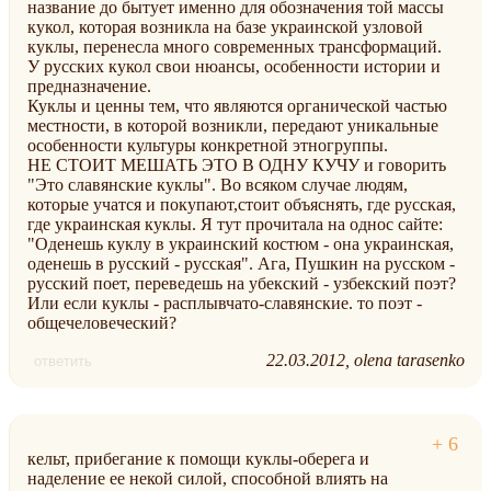
название до бытует именно для обозначения той массы
кукол, которая возникла на базе украинской узловой
куклы, перенесла много современных трансформаций.
У русских кукол свои нюансы, особенности истории и
предназначение.
Куклы и ценны тем, что являются органической частью
местности, в которой возникли, передают уникальные
особенности культуры конкретной этногруппы.
НЕ СТОИТ МЕШАТЬ ЭТО В ОДНУ КУЧУ и говорить
"Это славянские куклы". Во всяком случае людям,
которые учатся и покупают,стоит объяснять, где русская,
где украинская куклы. Я тут прочитала на однос сайте:
"Оденешь куклу в украинский костюм - она украинская,
оденешь в русский - русская". Ага, Пушкин на русском -
русский поет, переведешь на убекский - узбекский поэт?
Или если куклы - расплывчато-славянские. то поэт -
общечеловеческий?
22.03.2012
olena tarasenko
ответить
кельт, прибегание к помощи куклы-оберега и
наделение ее некой силой, способной влиять на