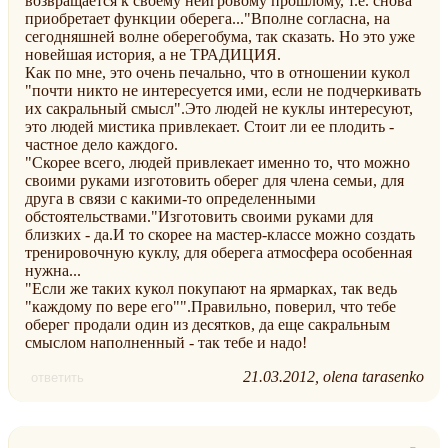
возвращается к своему неигровому прошлому, т.е. снова
приобретает функции оберега..."Вполне согласна, на
сегодняшней волне оберегобума, так сказать. Но это уже
новейшая история, а не ТРАДИЦИЯ.
Как по мне, это очень печально, что в отношении кукол
"почти никто не интересуется ими, если не подчеркивать
их сакральный смысл".Это людей не куклы интересуют,
это людей мистика привлекает. Стоит ли ее плодить -
частное дело каждого.
"Скорее всего, людей привлекает именно то, что можно
своими руками изготовить оберег для члена семьи, для
друга в связи с какими-то определенными
обстоятельствами."Изготовить своими руками для
близких - да.И то скорее на мастер-классе можно создать
тренировочную куклу, для оберега атмосфера особенная
нужна...
"Если же таких кукол покупают на ярмарках, так ведь
"каждому по вере его"".Правильно, поверил, что тебе
оберег продали один из десятков, да еще сакральным
смыслом наполненный - так тебе и надо!
21.03.2012
olena tarasenko
ответить