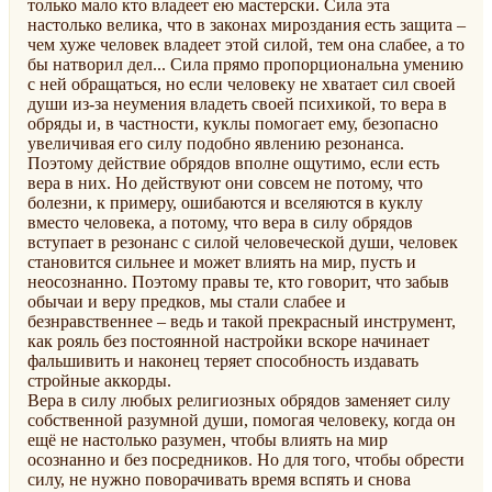
только мало кто владеет ею мастерски. Сила эта
настолько велика, что в законах мироздания есть защита –
чем хуже человек владеет этой силой, тем она слабее, а то
бы натворил дел... Сила прямо пропорциональна умению
с ней обращаться, но если человеку не хватает сил своей
души из-за неумения владеть своей психикой, то вера в
обряды и, в частности, куклы помогает ему, безопасно
увеличивая его силу подобно явлению резонанса.
Поэтому действие обрядов вполне ощутимо, если есть
вера в них. Но действуют они совсем не потому, что
болезни, к примеру, ошибаются и вселяются в куклу
вместо человека, а потому, что вера в силу обрядов
вступает в резонанс с силой человеческой души, человек
становится сильнее и может влиять на мир, пусть и
неосознанно. Поэтому правы те, кто говорит, что забыв
обычаи и веру предков, мы стали слабее и
безнравственнее – ведь и такой прекрасный инструмент,
как рояль без постоянной настройки вскоре начинает
фальшивить и наконец теряет способность издавать
стройные аккорды.
Вера в силу любых религиозных обрядов заменяет силу
собственной разумной души, помогая человеку, когда он
ещё не настолько разумен, чтобы влиять на мир
осознанно и без посредников. Но для того, чтобы обрести
силу, не нужно поворачивать время вспять и снова