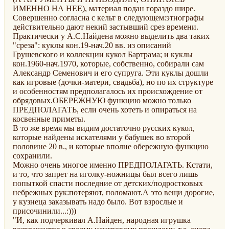
ИМЕННО НА НЕЕ), материал подан гораздо шире.
Совершенно согласна с кельт в следующем:этнографы
действительно дают некий застывший срез времени.
Практически у А.С.Найдена можно выделить два таких
"среза": куклы кон.19-нач.20 вв. из описаний
Грушевского и коллекции кукол Бартрама; и куклы
кон.1960-нач.1970, которые, собственно, собирали сам
Александр Семенович и его супруга. Эти куклы дошли
как игровые (дочки-матери, свадьба), но по их структуре
и особенностям предполагалось их происхождение от
обрядовых.ОБЕРЕЖНУЮ функцию можно только
ПРЕДПОЛАГАТЬ, если очень хотеть и опираться на
косвенные приметы.
В то же время мы видим достаточно русских кукол,
которые найдены искателями у бабушек во второй
половине 20 в., и которые вполне обережную функцию
сохранили.
Можно очень многое именно ПРЕДПОЛАГАТЬ. Кстати,
и то, что запрет на иголку-ножницы был всего лишь
попыткой спасти последние от детских/подростковых
небрежных рук:потеряют, поломают.А это вещи дорогие,
у кузнеца заказывать надо было. Вот взрослые и
присочинили...:)))
"И, как подчеркивал А.Найден, народная игрушка