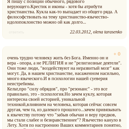
Я пишу с позиции обычного, рядового
верующего.Крестик и иконы - хотя бы атрибути
христианства. Кукла как-то выпадает из общего ряда. А
философствовать на тему христианство-язычество-
идолопоклонство можно ой как долго...
22.03.2012
olena tarasenko
ответить
очень трудно человеку жить без Бога. Именно он и
вера - опора, а не РЕЛИГИЯ и не "религиозные деятели".
Они тоже люди, "воздействуют на неразвитый мозг" как
могут. Да, в нашем христианстве, насаженном насильно,
много языческого.И в психологии нашей суеверия
неистребимы.
Кельт,про "силу обрядов", про "резонанс" - это все
правильно, это - психология.Но зачем куклу, которая
интересна своей историей, уникальной
техникой,влиянием на человека, которая сейчас совсем
другая, чем та, из далекого прошлого...зачем привязывать
к язычеству потому что "забыв обычаи и веру предков,
мы стали слабее и безнравственнее"? Язычество кануло в
Лету. Хотя по настроению Ваших комментариев понятно,