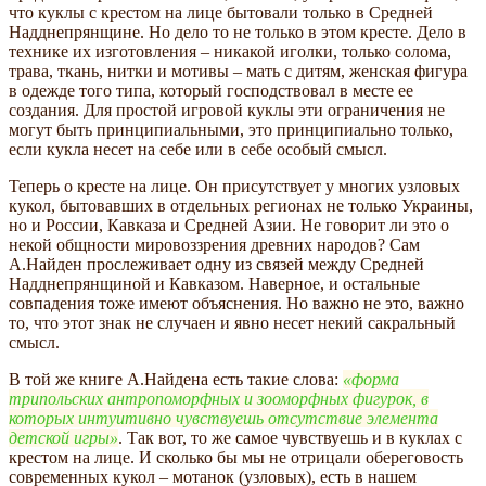
что куклы с крестом на лице бытовали только в Средней
Надднепрянщине. Но дело то не только в этом кресте. Дело в
технике их изготовления – никакой иголки, только солома,
трава, ткань, нитки и мотивы – мать с дитям, женская фигура
в одежде того типа, который господствовал в месте ее
создания. Для простой игровой куклы эти ограничения не
могут быть принципиальными, это принципиально только,
если кукла несет на себе или в себе особый смысл.
Теперь о кресте на лице. Он присутствует у многих узловых
кукол, бытовавших в отдельных регионах не только Украины,
но и России, Кавказа и Средней Азии. Не говорит ли это о
некой общности мировоззрения древних народов? Сам
А.Найден прослеживает одну из связей между Средней
Надднепрянщиной и Кавказом. Наверное, и остальные
совпадения тоже имеют объяснения. Но важно не это, важно
то, что этот знак не случаен и явно несет некий сакральный
смысл.
В той же книге А.Найдена есть такие слова:
форма
трипольских антропоморфных и зооморфных фигурок, в
которых интуитивно чувствуешь отсутствие элемента
детской игры
. Так вот, то же самое чувствуешь и в куклах с
крестом на лице. И сколько бы мы не отрицали обереговость
современных кукол – мотанок (узловых), есть в нашем