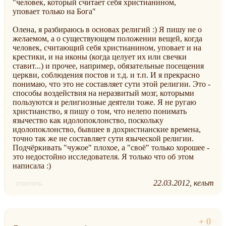
"человек, который считает себя христианином,
уповает только на Бога"
Олена, я разбираюсь в основах религий :) Я пишу не о
желаемом, а о существующем положении вещей, когда
человек, считающий себя христианином, уповает и на
крестики, и на иконы (когда целует их или свечки
ставит...) и прочее, например, обязательные посещения
церкви, соблюдения постов и т.д. и т.п. И я прекрасно
понимаю, что это не составляет сути этой религии. Это -
способы воздействия на неразвитый мозг, которыми
пользуются и религиозные деятели тоже. Я не ругаю
христианство, я пишу о том, что нелепо понимать
язычество как идолопоклонство, поскольку
идолопоклонство, бывшее в дохристианские времена,
точно так же не составляет сути языческой религии.
Подчёркивать "чужое" плохое, а "своё" только хорошее -
это недостойно исследователя. Я только что об этом
написала :)
22.03.2012
кельт
ответить