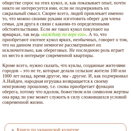
обществе спрос на этих кукол, и, как показывает опыт, почти
никто не интересуется ими, если не подчеркивать их
сакральный смысл. Скорее всего, людей привлекает именно
то, что можно своими руками изготовить оберег для члена
семьи, для друга в связи с какими-то определенными
обстоятельствами. Если же таких кукол покупают на
ярмарках, так ведь
каждому по вере его
. А то, что
приобретают охотнее кукол ярких, необычных, говорит о том,
что на данном этапе немногие рассматривают их
исключительно, как обереговых. Не последнюю роль играет
их место в интерьере современной квартиры.
Кроме всего, нужно сказать, что куклы, созданные жителями
городов – это не те, которые делали сельские жители 100 или
1000 лет назад, время другое, мы - другие. И, как подчеркивал
А.Найден, народная игрушка возвращается к своему
неигровому прошлому, т.е. снова приобретает функции
оберега, потому что идолом, божеством или символом жертвы
она вряд ли уже может служить в силу сложившихся условий
современной жизни.
Книги по украинской культуре