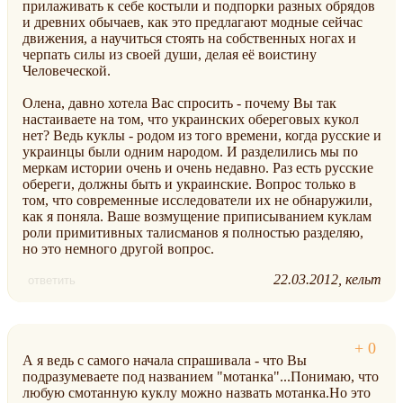
прилаживать к себе костыли и подпорки разных обрядов
и древних обычаев, как это предлагают модные сейчас
движения, а научиться стоять на собственных ногах и
черпать силы из своей души, делая её воистину
Человеческой.
Олена, давно хотела Вас спросить - почему Вы так
настаиваете на том, что украинских обереговых кукол
нет? Ведь куклы - родом из того времени, когда русские и
украинцы были одним народом. И разделились мы по
меркам истории очень и очень недавно. Раз есть русские
обереги, должны быть и украинские. Вопрос только в
том, что современные исследователи их не обнаружили,
как я поняла. Ваше возмущение приписыванием куклам
роли примитивных талисманов я полностью разделяю,
но это немного другой вопрос.
22.03.2012
кельт
ответить
А я ведь с самого начала спрашивала - что Вы
подразумеваете под названием "мотанка"...Понимаю, что
любую смотанную куклу можно назвать мотанка.Но это