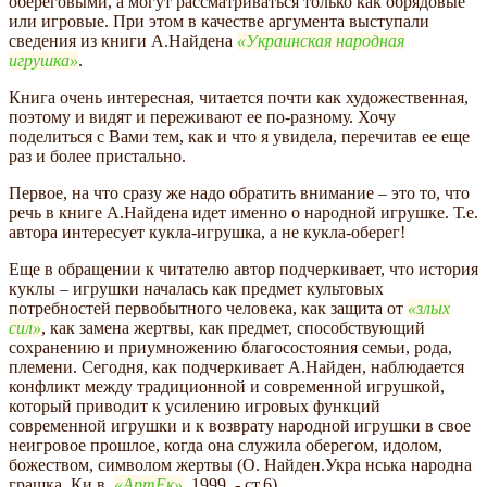
обереговыми, а могут рассматриваться только как обрядовые
или игровые. При этом в качестве аргумента выступали
сведения из книги А.Найдена
Украинская народная
игрушка
.
Книга очень интересная, читается почти как художественная,
поэтому и видят и переживают ее по-разному. Хочу
поделиться с Вами тем, как и что я увидела, перечитав ее еще
раз и более пристально.
Первое, на что сразу же надо обратить внимание – это то, что
речь в книге А.Найдена идет именно о народной игрушке. Т.е.
автора интересует кукла-игрушка, а не кукла-оберег!
Еще в обращении к читателю автор подчеркивает, что история
куклы – игрушки началась как предмет культовых
потребностей первобытного человека, как защита от
злых
сил
, как замена жертвы, как предмет, способствующий
сохранению и приумножению благосостояния семьи, рода,
племени. Сегодня, как подчеркивает А.Найден, наблюдается
конфликт между традиционной и современной игрушкой,
который приводит к усилению игровых функций
современной игрушки и к возврату народной игрушки в свое
неигровое прошлое, когда она служила оберегом, идолом,
божеством, символом жертвы (О. Найден.Укра нська народна
грашка. Ки в,
АртЕк
, 1999. - ст.6) .