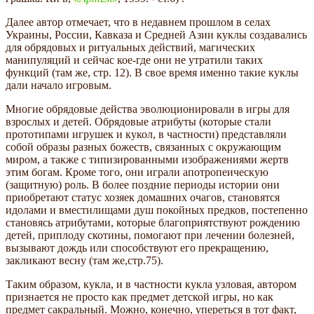
Далее автор отмечает, что в недавнем прошлом в селах
Украины, России, Кавказа и Средней Азии куклы создавались
для обрядовых и ритуальных действий, магических
манипуляций и сейчас кое-где они не утратили таких
функций (там же, стр. 12). В свое время именно такие куклы
дали начало игровым.
Многие обрядовые действа эволюционировали в игры для
взрослых и детей. Обрядовые атрибуты (которые стали
прототипами игрушек и кукол, в частности) представляли
собой образы разных божеств, связанных с окружающим
миром, а также с типизированными изображениями жертв
этим богам. Кроме того, они играли апотропеическую
(защитную) роль. В более поздние периоды истории они
приобретают статус хозяек домашних очагов, становятся
идолами и вместилищами душ покойных предков, постепенно
становясь атрибутами, которые благоприятствуют рождению
детей, приплоду скотины, помогают при лечении болезней,
вызывают дождь или способствуют его прекращению,
закликают весну (там же,стр.75).
Таким образом, кукла, и в частности кукла узловая, автором
признается не просто как предмет детской игры, но как
предмет сакральный. Можно, конечно, упереться в тот факт,