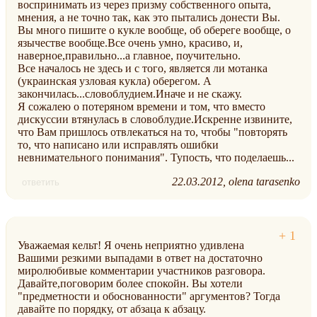
воспринимать из через призму собственного опыта,
мнения, а не точно так, как это пытались донести Вы.
Вы много пишите о кукле вообще, об обереге вообще, о
язычестве вообще.Все очень умно, красиво, и,
наверное,правильно...а главное, поучительно.
Все началось не здесь и с того, является ли мотанка
(украинская узловая кукла) оберегом. А
закончилась...словоблудием.Иначе и не скажу.
Я сожалею о потеряном времени и том, что вместо
дискуссии втянулась в словоблудие.Искренне извините,
что Вам пришлось отвлекаться на то, чтобы "повторять
то, что написано или исправлять ошибки
невнимательного понимания". Тупость, что поделаешь...
22.03.2012
olena tarasenko
ответить
Уважаемая кельт! Я очень неприятно удивлена
Вашими резкими выпадами в ответ на достаточно
миролюбивые комментарии участников разговора.
Давайте,поговорим более спокойн. Вы хотели
"предметности и обоснованности" аргументов? Тогда
давайте по порядку, от абзаца к абзацу.