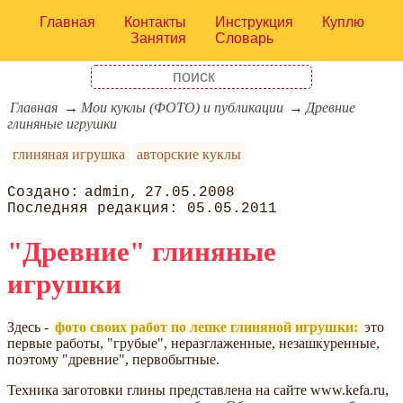
Главная
Контакты
Инструкция
Куплю
Занятия
Словарь
Главная
Мои куклы (ФОТО) и публикации
Древние
глиняные игрушки
глиняная игрушка
авторские куклы
admin
27.05.2008
05.05.2011
"Древние" глиняные
игрушки
Здесь -
фото своих работ по лепке глиняной игрушки:
это
первые работы, "грубые", неразглаженные, незашкуренные,
поэтому "древние", первобытные.
Техника заготовки глины представлена на сайте www.kefa.ru,