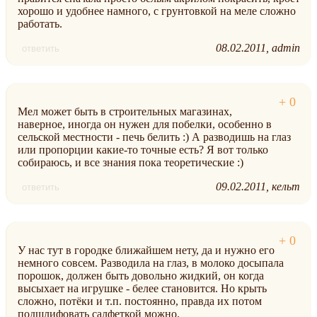
хорошо и удобнее намного, с грунтовкой на меле сложно
работать.
08.02.2011
admin
ответить
Мел может быть в строительных магазинах,
наверное, иногда он нужен для побелки, особенно в
сельской местности - печь белить :) А разводишь на глаз
или пропорции какие-то точные есть? Я вот только
собираюсь, и все знания пока теоретические :)
09.02.2011
кельт
ответить
У нас тут в городке ближайшем нету, да и нужно его
немного совсем. Разводила на глаз, в молоко досыпала
порошок, должен быть довольно жидкий, он когда
высыхает на игрушке - белее становится. Но крыть
сложно, потёки и т.п. постоянно, правда их потом
подшлифовать салфеткой можно.