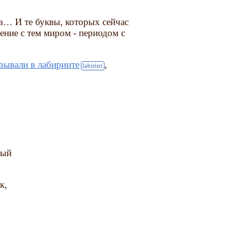
ов… И те буквы, которых сейчас
ение с тем миром - периодом с
зывали в лабиринте
,
ный
к,