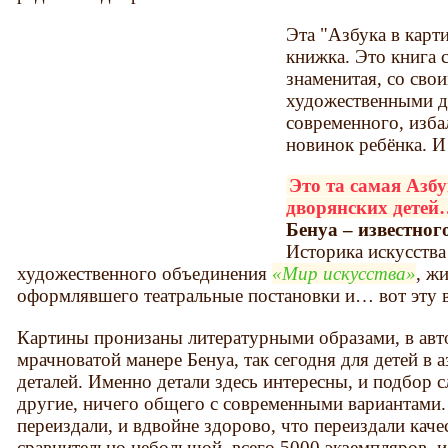
Эта "Азбука в карти
книжка. Это книга 
знаменитая, со сво
художественными д
современного, изб
новинок ребёнка. И
Это та самая Азбу
дворянских дете
Бенуа – известног
Историка искусства
художественного объединения
Мир искусства
, ж
оформлявшего театральные постановки и… вот эту 
Картины пронизаны литературными образами, в ав
мрачноватой манере Бенуа, так сегодня для детей в 
деталей. Именно детали здесь интересны, и подбор с
другие, ничего общего с современными вариантами. 
переиздали, и вдвойне здорово, что переиздали кач
сравнительно небольшой, всего 5000 экземпляров, и