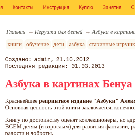
ая
Контакты
Инструкция
Куплю
Занятия
С
Главная
Игрушки для детей
Азбука в картина
книги
обучение
дети
азбука
старинные игруш
admin
21.10.2012
01.03.2013
Азбука в картинах Бенуа
Красивейшее
репринтное издание "Азбуки" Алекс
Основная ценность этой книги заключается, конечно
Книгу по достоинству оценят коллекционеры, но адр
ВСЕМ детям (и взрослым) для развития фантазии, р
радости и доброты.