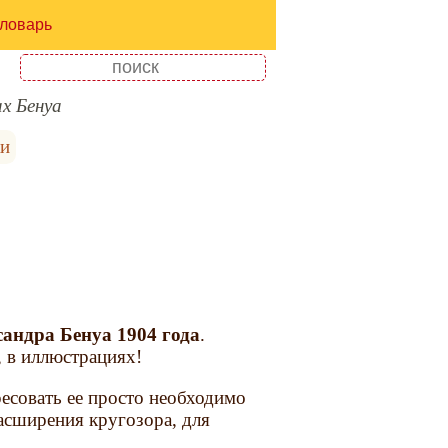
ловарь
х Бенуа
ки
андра Бенуа 1904 года
.
, в иллюстрациях!
есовать ее просто необходимо
асширения кругозора, для