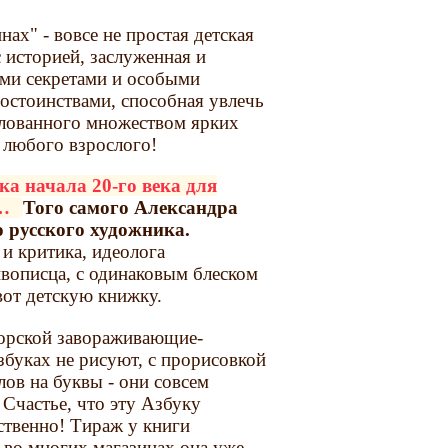
нах" - вовсе не простая детская
с историей, заслуженная и
ими секретами и особыми
остоинствами, способная увлечь
алованного множеством ярких
 любого взрослого!
ка начала 20-го века для
й…
Того самого Александра
о русского художника.
 и критика, идеолога
ивописца, с одинаковым блеском
вот детскую книжку.
торской завораживающие-
азбуках не рисуют, с прорисовкой
лов на буквы - они совсем
Счастье, что эту Азбуку
ественно! Тираж у книги
 во многих магазинах она уже