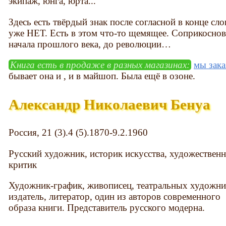
экипаж, юнга, юрта...
Здесь есть твёрдый знак после согласной в конце сл
уже НЕТ. Есть в этом что-то щемящее. Соприкоснов
начала прошлого века, до революции…
Книга есть в продаже в разных магазинах:
мы зака
бывает она и , и в майшоп. Была ещё в озоне.
Александр Николаевич Бенуа
Россия, 21 (3).4 (5).1870-9.2.1960
Русский художник, историк искусства, художествен
критик
Художник-график, живописец, театральных художни
издатель, литератор, один из авторов современного
образа книги. Представитель русского модерна.