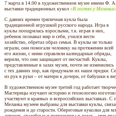
7 марта в 14.00 в художественном музее имени Ф. А
выставки традиционных кукол
В гостях у Меланьи
С давних времен тряпичная кукла была
традиционной игрушкой русского народа. Игра в
куклы поощрялась взрослыми, т.к. играя в них,
ребенок познавал мир и себя, учился вести
хозяйство, обретал образ семьи. В куклы не только
играли, они помогали человеку на протяжении всей
его жизни, с ними справляли календарные обряды,
верили, что они защищают от несчастий. Куклы,
представленные в залах музея, почти не изменились
с тех давних пор, как придумали их наши предки. С
из рук в руки – от матери к дочери, от бабушки к вн
В художественном музее третий год работает творче
Мастерицы изучают историю и технологию изготовл
участвуют в краевых и всероссийских выставках. С
Меланка музеем выбраны для выставки куклы, связа
рождения и до старости. Обереговые куколки для м
девочек, свадебные и помощницы в делах – мир тр