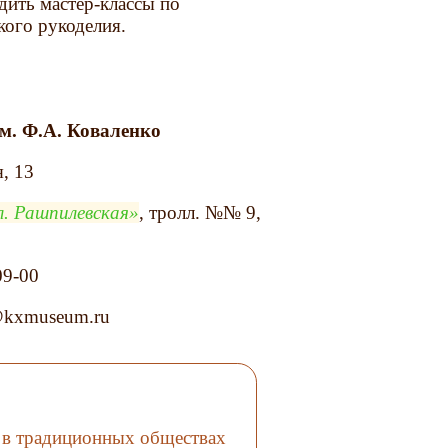
дить мастер-классы по
кого рукоделия.
м. Ф.А. Коваленко
я, 13
л. Рашпилевская
, тролл. №№ 9,
09-00
@kxmuseum.ru
 в традиционных обществах