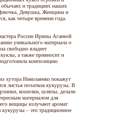
б обычаях и традициях наших
 Девочка, Девушка, Женщина и
я, как четыре времени года.
 мастера России Ирины Агаевой
иранию уникального материала о
на свободно владеет
куклы, а также привносит и
 подготовила композицию
из хутора Николаенко покажут
тся листья початков кукурузы. В
орзинки, кошелки, шляпы, делали
нтересным материалом для
него вещицы излучают аромат
ев кукурузы – это традиционное