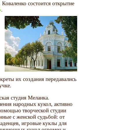
. Коваленко состоится открытие
.
екреты их создания передавались
учке.
ская студия Меланка.
ения народных кукол, активно
 помощью творческой студии
нные с женской судьбой: от
ладенцев, игровые куклы для
адиционных кукол огромен и