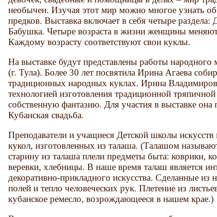
необычен. Изучая этот мир можно многое узнать о
предков. Выставка включает в себя четыре раздела:
Бабушка. Четыре возраста в жизни женщины меняютс
Каждому возрасту соответствуют свои куклы.
На выставке будут представлены работы народного
(г. Тула). Более 30 лет посвятила Ирина Агаева соб
традиционных народных куклах. Ирина Владимиров
технологией изготовления традиционной тряпичной 
собственную фантазию. Для участия в выставке она
Кубанская свадьба.
Преподаватели и учащиеся Детской школы искусств 
кукол, изготовленных из талаша. (Талашом называю
старину из талаша плели предметы быта: коврики, к
веревки, хлебницы. В наше время талаш является и
декоративно-прикладного искусства. Сделанные из 
полей и тепло человеческих рук. Плетение из листь
кубанское ремесло, возрождающееся в нашем крае.)